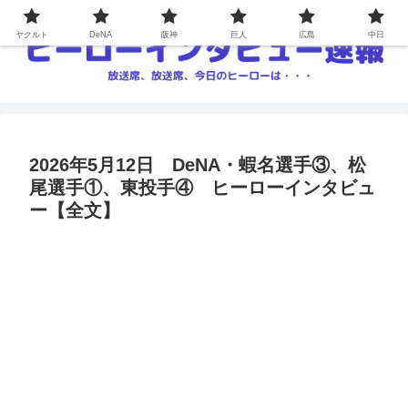
ヤクルト
DeNA
阪神
巨人
広島
中日
2026年5月12日 DeNA・蝦名選手③、松
尾選手①、東投手④ ヒーローインタビュ
ー【全文】