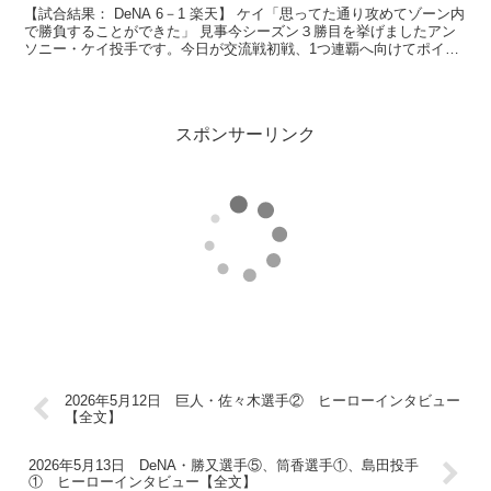
【試合結果： DeNA 6－1 楽天】 ケイ「思ってた通り攻めてゾーン内
で勝負することができた」 見事今シーズン３勝目を挙げましたアン
ソニー・ケイ投手です。今日が交流戦初戦、1つ連覇へ向けてポイン
トとなる1戦だったと思います。まずどういった...
スポンサーリンク
2026年5月12日 巨人・佐々木選手② ヒーローインタビュー
【全文】
2026年5月13日 DeNA・勝又選手⑤、筒香選手①、島田投手
① ヒーローインタビュー【全文】