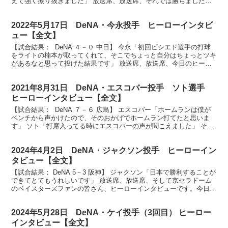
えて強く振り抜きました」 放送席、放送席、それでは勝ちましたベ
イスターズ、ホームランも放ちました3安打の活躍...
2022年5月17日 DeNA・今永投手 ヒーローインタビ
ュー【全文】
【試合結果： DeNA ４－０ 中日】 今永「初回ビシエド選手の打球
をライトの楠本が取ってくれて、そこでちょっと自分はちょっとツキ
があるなと思って投げた結果です」 放送席、放送席、今日のヒーロ
ーは3年ぶりの完封で今シーズン初勝利をあげまし...
2021年8月31日 DeNA・エスコバー投手 ソト選手
ヒーローインタビュー【全文】
【試合結果： DeNA ７－６ 広島】 エスコバー「ホームランは僕が
ベンチから声かけたので、そのおかげでホームラン打てたと思いま
す」 ソト「打席入ってる時にエスコバーの声が聞こえました」 それ
では雨の中最後まで応援してくれたファンの皆さん...
2024年4月2日 DeNA・ジャクソン投手 ヒーローイン
タビュー【全文】
【試合結果： DeNA 5－3 阪神】 ジャクソン「日本で勝利することが
できてとてもうれしいです」 放送席、放送席、そして京セラドーム
のベイスターズファンの皆さん、ヒーローインタビューです。今日の
ヒーローはNPB初登板初勝利、アンドレ・ジャ...
2024年5月28日 DeNA・ケイ投手（3回目） ヒーロー
インタビュー【全文】