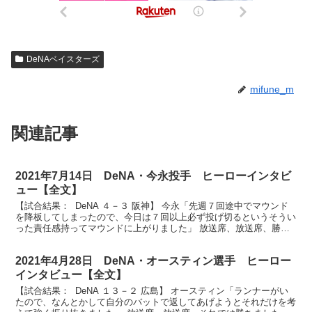
DeNAベイスターズ
mifune_m
関連記事
2021年7月14日 DeNA・今永投手 ヒーローインタビ
ュー【全文】
【試合結果： DeNA ４－３ 阪神】 今永「先週７回途中でマウンド
を降板してしまったので、今日は７回以上必ず投げ切るというそうい
った責任感持ってマウンドに上がりました」 放送席、放送席、勝ち
ましたベイスターズ今永投手です。今シーズン３勝...
2021年4月28日 DeNA・オースティン選手 ヒーロー
インタビュー【全文】
【試合結果： DeNA １３－２ 広島】 オースティン「ランナーがい
たので、なんとかして自分のバットで返してあげようとそれだけを考