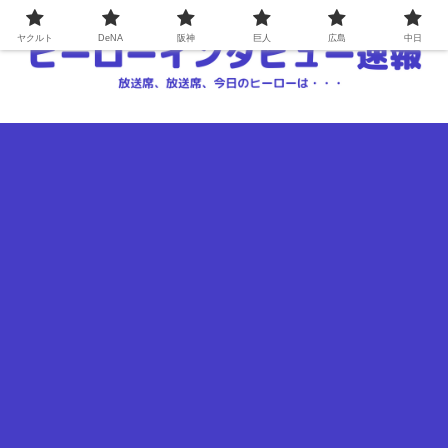
ヤクルト
DeNA
阪神
巨人
広島
中日