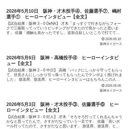
2026年5月10日 阪神・才木投手④、佐藤選手⑦、嶋村
選手① ヒーローインタビュー【全文】
【試合結果：阪神 3－0 DeNA】 才木「まっすぐで行きながらフォー
クで三振取ってっていうピッチングができたので良かったと思いま
す」 佐藤「感触も良かったですし、追加点欲しいところで打ててよ
かったです」 嶋村「オフシーズンからずっとやって...
2026.05.10
阪神タイガース
2026年5月6日 阪神・高橋投手④ ヒーローインタビ
ュー【全文】
【試合結果：阪神 2－0 中日】 高橋「バックにしっかり守ってもらっ
て、伏見さんにしっかり引っ張ってもらったんでテンポよく投げれま
した」 放送席、放送席、ヒーローインタビューはもちろんこの人、4
勝目も完封勝利を挙げられました高橋遥人投手です...
2026.05.06
阪神タイガース
2026年5月3日 阪神・才木投手③、佐藤選手⑥ ヒー
ローインタビュー【全文】
【試合結果：阪神 3－0 巨人】 才木「そろそろ打ってくれるんちゃう
かなと思ってたんで、さすがだなっていう一言です」 佐藤「良いボ
ール行ってたので、さすがだなと思います」 放送席、放送席、ヒー