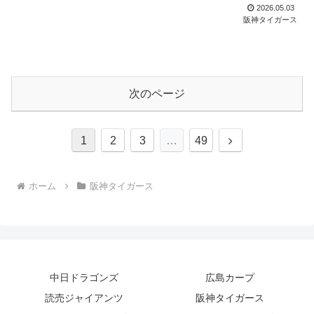
ローインタビューです。才木投手そして佐藤輝明選手...
2026.05.03
阪神タイガース
次のページ
次
1
2
3
…
49
へ
ホーム
阪神タイガース
中日ドラゴンズ
広島カープ
読売ジャイアンツ
阪神タイガース