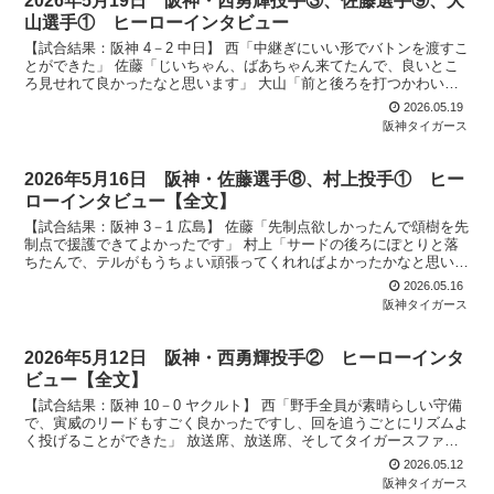
2026年5月19日 阪神・西勇輝投手③、佐藤選手⑨、大
山選手① ヒーローインタビュー
【試合結果：阪神 4－2 中日】 西「中継ぎにいい形でバトンを渡すこ
とができた」 佐藤「じいちゃん、ばあちゃん来てたんで、良いとこ
ろ見せれて良かったなと思います」 大山「前と後ろを打つかわいい
後輩たちが頑張ってたので、先輩負けないように頑張...
2026.05.19
阪神タイガース
2026年5月16日 阪神・佐藤選手⑧、村上投手① ヒー
ローインタビュー【全文】
【試合結果：阪神 3－1 広島】 佐藤「先制点欲しかったんで頌樹を先
制点で援護できてよかったです」 村上「サードの後ろにぽとりと落
ちたんで、テルがもうちょい頑張ってくれればよかったかなと思いま
す」 放送席、放送席、今日は投打のヒーローにお越...
2026.05.16
阪神タイガース
2026年5月12日 阪神・西勇輝投手② ヒーローインタ
ビュー【全文】
【試合結果：阪神 10－0 ヤクルト】 西「野手全員が素晴らしい守備
で、寅威のリードもすごく良かったですし、回を追うごとにリズムよ
く投げることができた」 放送席、放送席、そしてタイガースファン
の皆さん、今日のヒーローは6回無失点、今シーズン...
2026.05.12
阪神タイガース