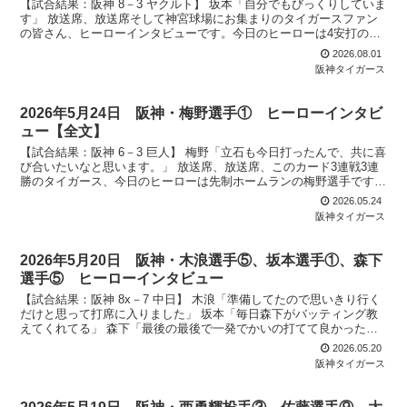
【試合結果：阪神 8－3 ヤクルト】 坂本「自分でもびっくりしていま
す」 放送席、放送席そして神宮球場にお集まりのタイガースファン
の皆さん、ヒーローインタビューです。今日のヒーローは4安打の活
躍、坂本誠志郎選手です。ナイスバッティングでした...
2026.08.01
阪神タイガース
2026年5月24日 阪神・梅野選手① ヒーローインタビ
ュー【全文】
【試合結果：阪神 6－3 巨人】 梅野「立石も今日打ったんで、共に喜
び合いたいなと思います。」 放送席、放送席、このカード3連戦3連
勝のタイガース、今日のヒーローは先制ホームランの梅野選手です。
ナイスバッティングでした。 （梅野）ありがとう...
2026.05.24
阪神タイガース
2026年5月20日 阪神・木浪選手⑤、坂本選手①、森下
選手⑤ ヒーローインタビュー
【試合結果：阪神 8x－7 中日】 木浪「準備してたので思いきり行く
だけと思って打席に入りました」 坂本「毎日森下がバッティング教
えてくれてる」 森下「最後の最後で一発でかいの打てて良かったな
と思います」
2026.05.20
阪神タイガース