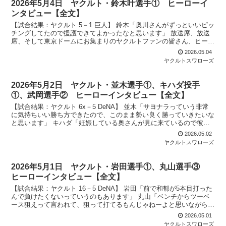
2026年5月4日 ヤクルト・鈴木叶選手① ヒーローイ
ンタビュー【全文】
【試合結果：ヤクルト 5－1 巨人】 鈴木「奥川さんがずっといいピッ
チングしてたので援護できてよかったなと思います」 放送席、放送
席、そして東京ドームにお集まりのヤクルトファンの皆さん、ヒーロ
ーインタビューです。今日のヒーローはプロ3年目2...
2026.05.04
ヤクルトスワローズ
2026年5月2日 ヤクルト・並木選手①、キハダ投手
①、武岡選手② ヒーローインタビュー【全文】
【試合結果：ヤクルト 6x－5 DeNA】 並木「サヨナラっていう非常
に気持ちいい勝ち方できたので、このまま勢い良く勝っていきたいな
と思います」 キハダ「妊娠している奥さんが見に来ているので彼女
に渡したいです」 武岡「坪井コーチが「打ったら...
2026.05.02
ヤクルトスワローズ
2026年5月1日 ヤクルト・岩田選手①、丸山選手③
ヒーローインタビュー【全文】
【試合結果：ヤクルト 16－5 DeNA】 岩田「前で和郁が5本目打った
んで負けたくないっていうのもあります」 丸山「ベンチからツーベ
ース狙えって言われて、狙って打てるもんじゃねーよと思いながら」
それでは神宮球場のスワローズファンの皆さん...
2026.05.01
ヤクルトスワローズ