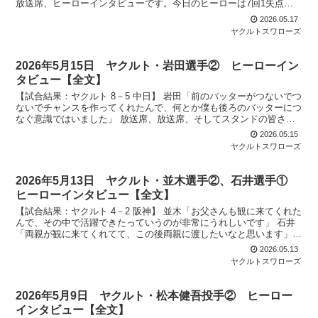
放送席、ヒーローインタビューです。今日のヒーローは7回1失点好
投セリーグトップタイ5勝目を挙げました東京ヤクル...
2026.05.17
ヤクルトスワローズ
2026年5月15日 ヤクルト・岩田選手② ヒーローイン
タビュー【全文】
【試合結果：ヤクルト 8－5 中日】 岩田「前のバッターがつないでつ
ないでチャンスを作ってくれたんで、何とか僕も後ろのバッターにつ
なぐ意識ではいました」 放送席、放送席、そしてスタンドの皆さ
ん、ヒーローインタビューです。今日のヒーローは逆転...
2026.05.15
ヤクルトスワローズ
2026年5月13日 ヤクルト・並木選手②、石井選手①
ヒーローインタビュー【全文】
【試合結果：ヤクルト 4－2 阪神】 並木「お父さんも観に来てくれた
んで、その中で活躍できたっていうのが非常にうれしいです」 石井
「両親が観に来てくれてて、この後両親に渡したいなと思います」
放送席、そして神宮球場のスワローズファンの皆さん...
2026.05.13
ヤクルトスワローズ
2026年5月9日 ヤクルト・松本健吾投手② ヒーロー
インタビュー【全文】