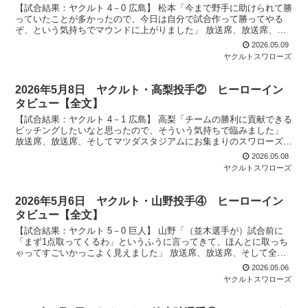
【試合結果：ヤクルト 4－0 広島】 松本「今まで野手に助けられて勝
っていたことが多かったので、今日は自分で試合作って勝ってやる
ぞ、という気持ちでマウンドに上がりました」 放送席、放送席、ス
ワローズファンの皆様、待たせしましたヒーローインタ...
2026.05.09
ヤクルトスワローズ
2026年5月8日 ヤクルト・高梨投手② ヒーローイン
タビュー【全文】
【試合結果：ヤクルト 4－1 広島】 高梨「チームの勝利に貢献できる
ピッチングしたいなと思ったので、そういう気持ちで臨みました」
放送席、放送席、そしてマツダスタジアムにお集まりのスワローズフ
ァンの皆さん、ヒーローインタビューです。今日のヒ...
2026.05.08
ヤクルトスワローズ
2026年5月6日 ヤクルト・山野投手④ ヒーローイン
タビュー【全文】
【試合結果：ヤクルト 5－0 巨人】 山野「（並木選手が）試合前に
「まず1点取ってくるわ」というふうに言ってきて、ほんとに取っち
ゃってすごいかっこよく見えました」 放送席、放送席、そして全国
のスワローズファンの皆様、今日のヒーローもちろんこ...
2026.05.06
ヤクルトスワローズ