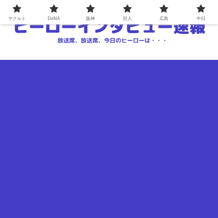
ヤクルト
DeNA
阪神
巨人
広島
中日