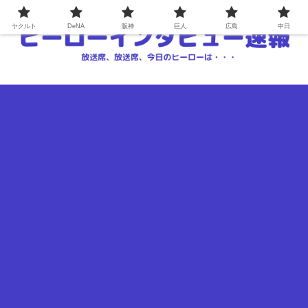
ヤクルト
DeNA
阪神
巨人
広島
中日