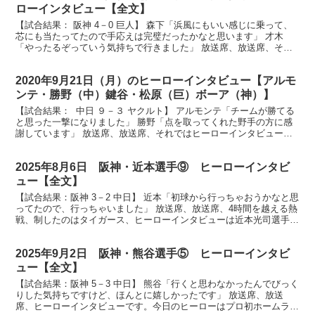
ローインタビュー【全文】
【試合結果： 阪神 4－0 巨人】 森下「浜風にもいい感じに乗って、
芯にも当たってたので手応えは完璧だったかなと思います」 才木
「やったるぞっていう気持ちで行きました」 放送席、放送席、そし
て甲子園球場にお越しのタイガースファンの皆さん、ヒ...
2020年9月21日（月）のヒーローインタビュー【アルモ
ンテ・勝野（中）鍵谷・松原（巨）ボーア（神）】
【試合結果： 中日 ９－３ ヤクルト】 アルモンテ「チームが勝てる
と思った一撃になりました」 勝野「点を取ってくれた野手の方に感
謝しています」 放送席、放送席、それではヒーローインタビューで
す。３回逆転の決勝ホームラン、アルモンテ選手、そ...
2025年8月6日 阪神・近本選手⑨ ヒーローインタビ
ュー【全文】
【試合結果：阪神 3－2 中日】 近本「初球から行っちゃおうかなと思
ってたので、行っちゃいました」 放送席、放送席、4時間を越える熱
戦、制したのはタイガース、ヒーローインタビューは近本光司選手で
す。ナイスバッティングでした。 （近本）ありが...
2025年9月2日 阪神・熊谷選手⑤ ヒーローインタビ
ュー【全文】
【試合結果：阪神 5－3 中日】 熊谷「行くと思わなかったんでびっく
りした気持ちですけど、ほんとに嬉しかったです」 放送席、放送
席、ヒーローインタビューです。今日のヒーローはプロ初ホームラン