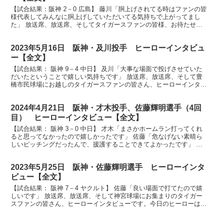
【試合結果：阪神 2－0 広島】 藤川「胴上げされてる時はファンの皆
様代表してみんなに胴上げしていただいてる気持ちで上がってまし
た」 放送席、放送席、そしてタイガースファンの皆様、お待たせい
たしました。優勝監督インタビューです。見事2年ぶり...
2023年5月16日 阪神・及川投手 ヒーローインタビュ
ー【全文】
【試合結果： 阪神 9－4 中日】 及川「大事な場面で投げさせていた
だいたということで嬉しい気持ちです」 放送席、放送席、そして豊
橋市民球場にお越しのタイガースファンの皆さん、ヒーローインタビ
ューです。今日のヒーローは好リリーフを見せました...
2024年4月21日 阪神・才木投手、佐藤輝明選手（4回
目） ヒーローインタビュー【全文】
【試合結果： 阪神 3－0 中日】 才木「まさかホームラン打ってくれ
ると思ってなかったので嬉しかったです」 佐藤「危なげない素晴ら
しいピッチングだったんで、援護することできてよかったです」 放
送席、放送席、ヒーローインタビューお届けします。...
2023年5月25日 阪神・佐藤輝明選手 ヒーローインタ
ビュー【全文】
【試合結果： 阪神 7－4 ヤクルト】 佐藤「良い場面で打てたので嬉
しいです」 放送席、放送席、そして神宮球場にお集まりのタイガー
スファンの皆さん、ヒーローインタビューです。今日のヒーローは連
夜のヒーロー佐藤輝明選手です。佐藤さん、まずは喜...