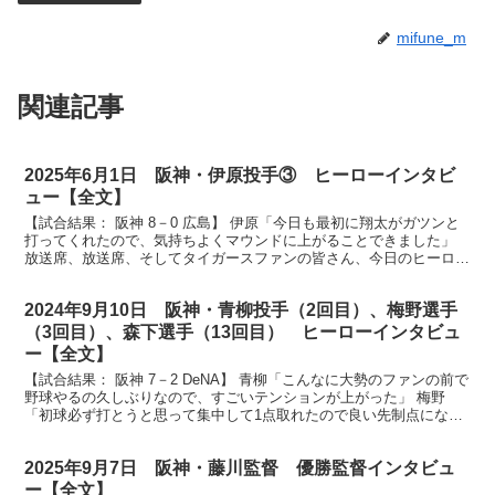
mifune_m
関連記事
2025年6月1日 阪神・伊原投手③ ヒーローインタビ
ュー【全文】
【試合結果： 阪神 8－0 広島】 伊原「今日も最初に翔太がガツンと
打ってくれたので、気持ちよくマウンドに上がることできました」
放送席、放送席、そしてタイガースファンの皆さん、今日のヒーロー
は7回途中見事なピッチング伊原投手です。まずは伊...
2024年9月10日 阪神・青柳投手（2回目）、梅野選手
（3回目）、森下選手（13回目） ヒーローインタビュ
ー【全文】
【試合結果： 阪神 7－2 DeNA】 青柳「こんなに大勢のファンの前で
野球やるの久しぶりなので、すごいテンションが上がった」 梅野
「初球必ず打とうと思って集中して1点取れたので良い先制点になっ
たんじゃないかなと思います」 森下「変化球がバ...
2025年9月7日 阪神・藤川監督 優勝監督インタビュ
ー【全文】