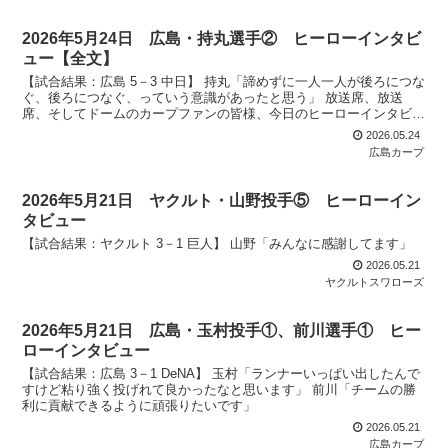
2026年5月24日 広島・持丸選手② ヒーローインタビ
ュー【全文】
【試合結果：広島 5－3 中日】 持丸「諦めずに一人一人が後ろにつな
ぐ、後ろにつなぐ、っていう意識があったと思う」 放送席、放送
席、そしてドームのカープファンの皆様、今日のヒーローインタビュ
ー、6回見事な逆転打、持丸選手です。素晴らしいバッ...
2026.05.24
広島カープ
2026年5月21日 ヤクルト・山野投手⑤ ヒーローイン
タビュー
【試合結果：ヤクルト 3－1 巨人】 山野「みんなに感謝してます」
2026.05.21
ヤクルトスワローズ
2026年5月21日 広島・玉村投手①、前川選手① ヒー
ローインタビュー
【試合結果：広島 3－1 DeNA】 玉村「ランナーいっぱい出したんで
すけど粘り強く投げれて良かったなと思います」 前川「チームの勝
利に貢献できるように頑張りたいです」
2026.05.21
広島カープ