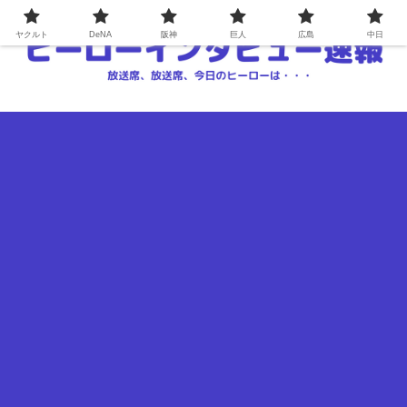
ヤクルト
DeNA
阪神
巨人
広島
中日