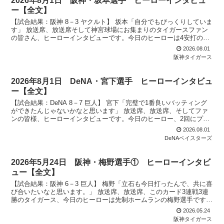
2026年8月1日 阪神・坂本選手 ヒーローインタビュ
ー【全文】
【試合結果：阪神 8－3 ヤクルト】 坂本「自分でもびっくりしていま
す」 放送席、放送席そして神宮球場にお集まりのタイガースファン
の皆さん、ヒーローインタビューです。今日のヒーローは4安打の活
躍、坂本誠志郎選手です。ナイスバッティングでした...
2026.08.01
阪神タイガース
2026年8月1日 DeNA・宮下選手 ヒーローインタビュ
ー【全文】
【試合結果：DeNA 8－7 巨人】 宮下「完璧で1番良いバッティング
ができたんじゃないかなと思います」 放送席、放送席、そしてファ
ンの皆様、ヒーローインタビューです。今日のヒーロー、2回にプロ
初の満塁ホームランを打ちました宮下朝陽選手です...
2026.08.01
DeNAベイスターズ
2026年5月24日 阪神・梅野選手① ヒーローインタビ
ュー【全文】
【試合結果：阪神 6－3 巨人】 梅野「立石も今日打ったんで、共に喜
び合いたいなと思います。」 放送席、放送席、このカード3連戦3連
勝のタイガース、今日のヒーローは先制ホームランの梅野選手です。
ナイスバッティングでした。 （梅野）ありがとう...
2026.05.24
阪神タイガース