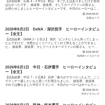
【試合結果：広島 4－3 中日】 秋山「手ごたえはありましたけど自信
はなかったです」 放送席、放送席、そしてカープファンの皆さん、
お待たせしましたヒーローインタビューです。今日のヒーローはこの
人、8回、試合を決める逆転ホームラン秋山翔吾選手...
2026.08.02
広島カープ
2026年8月2日 DeNA・深沢投手 ヒーローインタビュ
ー【全文】
【試合結果：DeNA 2－1 巨人】 深沢「ピンチたくさん作ってしまっ
たんですけど、汐恩がよくリードしてくれて抑えることができまし
た」 放送席、放送席、そしてベイスターズファンの皆さん、ヒーロ
ーインタビューを行います。今日のヒーローは先発3...
2026.08.02
DeNAベイスターズ
2026年8月1日 中日・石伊選手 ヒーローインタビュ
ー【全文】
【試合結果：中日 7－1 広島】 石伊「後ろがマラーだったんで、ここ
でランナー返したいなと思って打席立ちました」 放送席、放送席、
それでは勝ちました中日ドラゴンズ、今日のヒーローはホームラン含
む1試合4打点の活躍、石伊雄太選手です。おめでと...
2026.08.01
中日ドラゴンズ