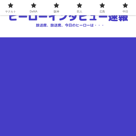
ヤクルト
DeNA
阪神
巨人
広島
中日