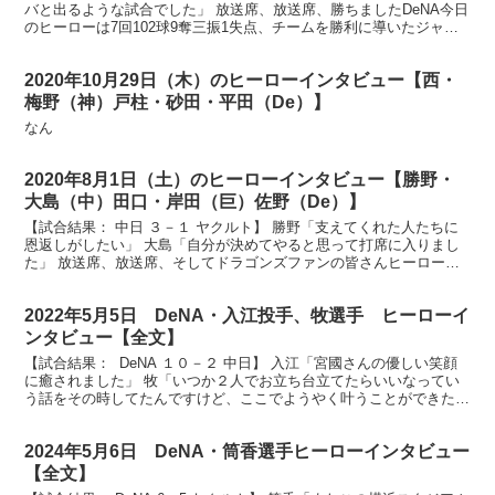
バと出るような試合でした」 放送席、放送席、勝ちましたDeNA今日
のヒーローは7回102球9奪三振1失点、チームを勝利に導いたジャク
ソン投手です。大事な週頭を任されまし...
2020年10月29日（木）のヒーローインタビュー【西・
梅野（神）戸柱・砂田・平田（De）】
なん
2020年8月1日（土）のヒーローインタビュー【勝野・
大島（中）田口・岸田（巨）佐野（De）】
【試合結果： 中日 ３－１ ヤクルト】 勝野「支えてくれた人たちに
恩返しがしたい」 大島「自分が決めてやると思って打席に入りまし
た」 放送席、放送席、そしてドラゴンズファンの皆さんヒーローイ
ンタビューです。投打のヒーローにお越しいただきまし...
2022年5月5日 DeNA・入江投手、牧選手 ヒーローイ
ンタビュー【全文】
【試合結果： DeNA １０－２ 中日】 入江「宮國さんの優しい笑顔
に癒されました」 牧「いつか２人でお立ち台立てたらいいなってい
う話をその時してたんですけど、ここでようやく叶うことができた」
横浜スタジアムにお越しのDeNAベイスターズ...
2024年5月6日 DeNA・筒香選手ヒーローインタビュー
【全文】