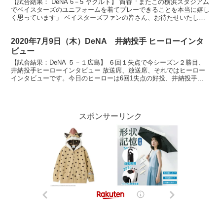
【試合結果： DeNA 6－5 ヤクルト】 筒香「またこの横浜スタジアム
でベイスターズのユニフォームを着てプレーできることを本当に嬉し
く思っています」 ベイスターズファンの皆さん、お待たせいたしま
したヒーローインタビューです。今日はもちろん...
2020年7月9日（木）DeNA 井納投手 ヒーローインタ
ビュー
【試合結果：DeNA ５－１広島】 ６回１失点で今シーズン２勝目、
井納投手ヒーローインタビュー 放送席、放送席、それではヒーロー
インタビューです。今日のヒーローは6回1失点の好投、井納投手で
す。今日はカープ打線を4安打、しかも1度も先頭バッ...
スポンサーリンク