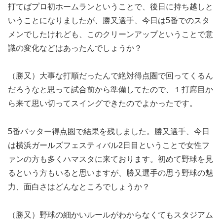
打てばプロ初ホームランということで、後日に持ち越しと
いうことになりましたが、勝又選手、今日は5番でのスタ
メンでしたけれども、このクリーンアップということで意
識の変化などはあったんでしょうか？
（勝又）大事な打順だったんで絶対得点圏で回ってくるん
だろうなと思って試合前から準備してたので、１打席目か
ら来て思い切ってスイングできたのでよかったです。
5番バッター得点圏で結果を残しました。勝又選手、今日
は横浜ガールズフェスティバル2日目ということで女性フ
ァンの方も多くハマスタに来ております。初めて野球を見
るという方もいると思いますが、勝又選手の思う野球の魅
力、面白さはどんなところでしょうか？
（勝又）野球の細かいルールがわからなくてもスタジアム