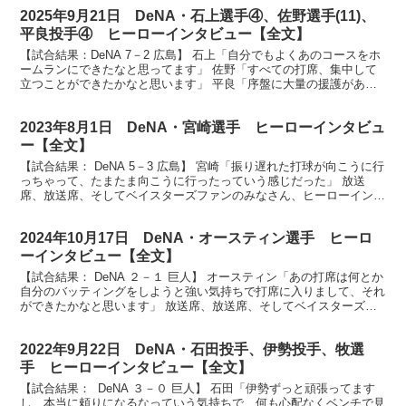
2025年9月21日 DeNA・石上選手④、佐野選手(11)、
平良投手④ ヒーローインタビュー【全文】
【試合結果：DeNA 7－2 広島】 石上「自分でもよくあのコースをホ
ームランにできたなと思ってます」 佐野「すべての打席、集中して
立つことができたかなと思います」 平良「序盤に大量の援護があっ
たので、大胆に攻めることができたんじゃないかな...
2023年8月1日 DeNA・宮崎選手 ヒーローインタビュ
ー【全文】
【試合結果： DeNA 5－3 広島】 宮崎「振り遅れた打球が向こうに行
っちゃって、たまたま向こうに行ったっていう感じだった」 放送
席、放送席、そしてベイスターズファンのみなさん、ヒーローインタ
ビューです。今日のヒーローは3安打2打点宮﨑敏...
2024年10月17日 DeNA・オースティン選手 ヒーロ
ーインタビュー【全文】
【試合結果： DeNA ２－１ 巨人】 オースティン「あの打席は何とか
自分のバッティングをしようと強い気持ちで打席に入りまして、それ
ができたかなと思います」 放送席、放送席、そしてベイスターズフ
ァンの皆さん、ヒーローインタビューです。今日の...
2022年9月22日 DeNA・石田投手、伊勢投手、牧選
手 ヒーローインタビュー【全文】
【試合結果： DeNA ３－０ 巨人】 石田「伊勢ずっと頑張ってます
し、本当に頼りになるなっていう気持ちで、何も心配なくベンチで見