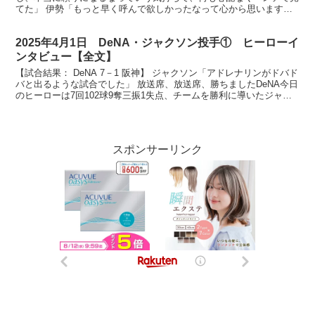
てた」 伊勢「もっと早く呼んで欲しかったなって心から思います」
牧「あそこで抑える伊勢さんすごいかっこよかっ...
2025年4月1日 DeNA・ジャクソン投手① ヒーローイ
ンタビュー【全文】
【試合結果： DeNA 7－1 阪神】 ジャクソン「アドレナリンがドバド
バと出るような試合でした」 放送席、放送席、勝ちましたDeNA今日
のヒーローは7回102球9奪三振1失点、チームを勝利に導いたジャク
ソン投手です。大事な週頭を任されまし...
スポンサーリンク