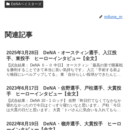
DeNAベイスターズ
mifune_m
関連記事
2025年3月28日 DeNA・オースティン選手、入江投
手、東投手 ヒーローインタビュー【全文】
【試合結果： DeNA ５－０ 中日】 オースティン「最高の形で開幕戦
を勝利することできて本当に良い気持ちです」 入江「手術する前よ
り格段にレベルアップしてる」 東「自分らしい投球ができたんじゃ
ないかなと思います」 お待たせいたしました開幕...
2023年6月17日 DeNA・佐野選手、戸柱選手、大貫投
手 ヒーローインタビュー【全文】
【試合結果： DeNA 10－1 ロッテ】 佐野「昨日打てなくてなかなか
寝れなかったので今日はぐっすり寝たいなと思います」 戸柱「今日
は大貫の日だと思います」 大貫「トバさんに気合いを入れてもらっ
てしっかりと抑えることができました」 ベイス...
2022年8月19日 DeNA・嶺井選手、大貫投手 ヒーロ
ーインタビュー【全文】