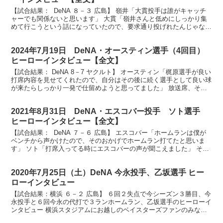
【試合結果： DeNA ８－３ 広島】 嶺井「大貫投手は誰がキャッチ
ャーでも関係ないと思います」 大貫「嶺井さんと低めにしっかり集
めて行こうという話になっていたので、要求通り投げれたんじゃない
かな」 横浜スタジアムにお集まりのベイスターズ...
2024年7月19日 DeNA・オースティン選手（4回目）
ヒーローインタビュー【全文】
【試合結果： DeNA 8－7 ヤクルト】 オースティン「梶原選手が良い
打席内容を見せてくれたので、自分はその後に続く選手として良い球
が来たらしっかり一発で仕留めようと思ってました」 放送席、そし
てベイスターズファンの皆さん、ヒーローインタ...
2021年8月31日 DeNA・エスコバー投手 ソト選手
ヒーローインタビュー【全文】
【試合結果： DeNA ７－６ 広島】 エスコバー「ホームランは僕が
ベンチから声かけたので、そのおかげでホームラン打てたと思いま
す」 ソト「打席入ってる時にエスコバーの声が聞こえました」 それ
では雨の中最後まで応援してくれたファンの皆さん...
2020年7月25日（土）DeNA 今永投手、乙坂選手 ヒー
ローインタビュー
【試合結果：横浜 ６－２ 広島】 ６回２失点で今シーズン３勝目、今
永投手と６回今永の代打で３ランホームラン、乙坂選手のヒーローイ
ンタビュー 横浜スタジアムにお越しのベイスターズファンのみなさ
ん、お待たせしましたヒーローインタビューです。今日...