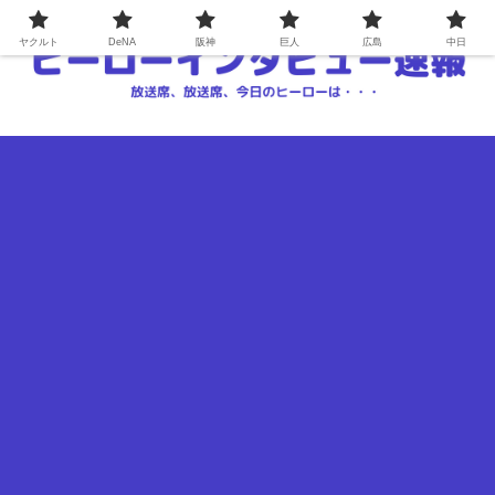
ヤクルト
DeNA
阪神
巨人
広島
中日