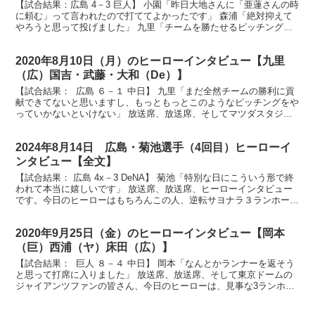
【試合結果：広島 4－3 巨人】 小園「昨日大地さんに「亜蓮さんの時
に頼む」って言われたので打ててよかったです」 森浦「絶対抑えて
やろうと思って投げました」 九里「チームを勝たせるピッチングが
できていなかったので、何とか勝ちたいという思いで...
2020年8月10日（月）のヒーローインタビュー【九里
（広）国吉・武藤・大和（De）】
【試合結果： 広島 ６－１ 中日】 九里「まだ全然チームの勝利に貢
献できてないと思いますし、もっともっとこのようなピッチングをや
っていかないといけない」 放送席、放送席、そしてマツダスタジア
ム のカープファンのみんさん、ヒーローインタビュ...
2024年8月14日 広島・菊池選手（4回目）ヒーローイ
ンタビュー【全文】
【試合結果： 広島 4x－3 DeNA】 菊池「特別な日にこういう形で終
われて本当に嬉しいです」 放送席、放送席、ヒーローインタビュー
です。今日のヒーローはもちろんこの人、逆転サヨナラ３ランホーム
ラン菊池涼介選手です。菊池選手、まずは今の気...
2020年9月25日（金）のヒーローインタビュー【岡本
（巨）西浦（ヤ）床田（広）】
【試合結果： 巨人 ８－４ 中日】 岡本「なんとかランナーを返そう
と思って打席に入りました」 放送席、放送席、そして東京ドームの
ジャイアンツファンの皆さん、今日のヒーローは、見事な3ランホー
ムラン岡本選手です。ナイスバッティイングでした。...