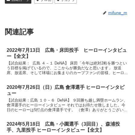
mifune_m
関連記事
2022年7月13日 広島・床田投手 ヒーローインタビュ
ー【全文】
【試合結果： 広島 ４－１ DeNA】 床田「今年は絶対2桁を勝つとい
う目標を掲げているので、ここからが勝負だなと思います」 放送
席、放送席、そして球場にお集まりのカープファンの皆様、ヒーロー
インタビューです。今日のヒーローは自己最多8勝...
2020年7月26日（日）広島 會澤選手 ヒーローインタビ
ュー
【試合結果：広島 １０－６ DeNA】 ９回勝ち越し満塁ホームラン、
會澤選手のヒーローインタビュー それではお待たせ致しました。今
日のヒーローは5打点の會澤選手です。 （會澤）ありがとうございま
す。 まず8回の今シーズン第1号のホームラン...
2024年5月18日 広島・小園選手（3回目）、森浦投
手、九里投手 ヒーローインタビュー【全文】