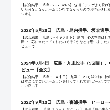
【試合結果： 広島 8x－7 DeNA】 森浦「テンポよ
いた分なかなかホームラン打てなかったのでお待たせしま
ジオを...
2023年5月26日 広島・島内投手、坂倉
【試合結果： 広島 6－4 ヤクルト】 島内「心の準備
田中「芯に当たってくれたので行くかなとは思いました」
ビューで...
2024年8月4日 広島・九里投手（5回目）
ビュー【全文】
【試合結果： 広島 6－4 中日】 九里「いつも試合前
は本当にすごいホームランを打ってくれて嬉しかったです
ごい良い手...
2022年9月10日 広島・森浦投手 ヒーロ
【試合結果： 広島 １５－７ ヤクルト】 森浦「最小失