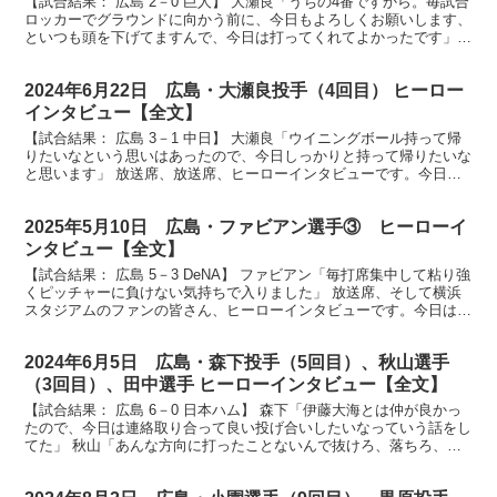
【試合結果： 広島 2－0 巨人】 大瀬良「うちの4番ですから。毎試合
ロッカーでグラウンドに向かう前に、今日もよろしくお願いします、
といつも頭を下げてますんで、今日は打ってくれてよかったです」
小園「大地さんに毎日言われるんで、打たないとな...
2024年6月22日 広島・大瀬良投手（4回目） ヒーロー
インタビュー【全文】
【試合結果： 広島 3－1 中日】 大瀬良「ウイニングボール持って帰
りたいなという思いはあったので、今日しっかりと持って帰りたいな
と思います」 放送席、放送席、ヒーローインタビューです。今日の
ヒーローは今シーズン4勝目大瀬良大地投手です。ナ...
2025年5月10日 広島・ファビアン選手③ ヒーローイ
ンタビュー【全文】
【試合結果： 広島 5－3 DeNA】 ファビアン「毎打席集中して粘り強
くピッチャーに負けない気持ちで入りました」 放送席、そして横浜
スタジアムのファンの皆さん、ヒーローインタビューです。今日は逆
転勝利の立役者3安打3打点ファビアン選手です...
2024年6月5日 広島・森下投手（5回目）、秋山選手
（3回目）、田中選手 ヒーローインタビュー【全文】
【試合結果： 広島 6－0 日本ハム】 森下「伊藤大海とは仲が良かっ
たので、今日は連絡取り合って良い投げ合いしたいなっていう話をし
てた」 秋山「あんな方向に打ったことないんで抜けろ、落ちろ、そ
れだけ祈って走ってた」 田中「僕はベテランだと思...