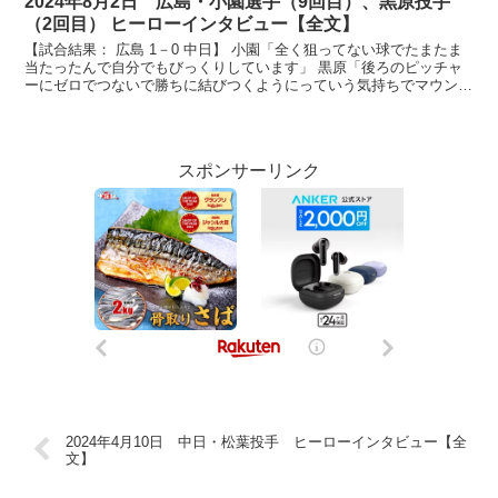
2024年8月2日 広島・小園選手（9回目）、黒原投手
（2回目） ヒーローインタビュー【全文】
【試合結果： 広島 1－0 中日】 小園「全く狙ってない球でたまたま
当たったんで自分でもびっくりしています」 黒原「後ろのピッチャ
ーにゼロでつないで勝ちに結びつくようにっていう気持ちでマウンド
上がらせてもらいました」 放送席、放送席、それで...
スポンサーリンク
2024年4月10日 中日・松葉投手 ヒーローインタビュー【全
文】