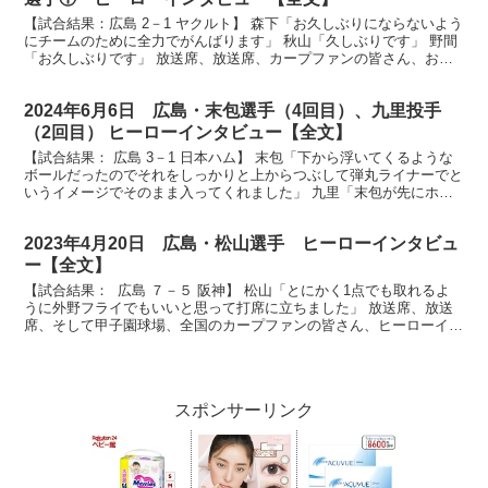
【試合結果：広島 2－1 ヤクルト】 森下「お久しぶりにならないよう
にチームのために全力でがんばります」 秋山「久しぶりです」 野間
「お久しぶりです」 放送席、放送席、カープファンの皆さん、お待
たせいたしましたヒーローインタビューです。今日...
2024年6月6日 広島・末包選手（4回目）、九里投手
（2回目） ヒーローインタビュー【全文】
【試合結果： 広島 3－1 日本ハム】 末包「下から浮いてくるような
ボールだったのでそれをしっかりと上からつぶして弾丸ライナーでと
いうイメージでそのまま入ってくれました」 九里「末包が先にホー
ムランで点を取ってくれて楽な気持ちで投げていきま...
2023年4月20日 広島・松山選手 ヒーローインタビュ
ー【全文】
【試合結果： 広島 ７－５ 阪神】 松山「とにかく1点でも取れるよ
うに外野フライでもいいと思って打席に立ちました」 放送席、放送
席、そして甲子園球場、全国のカープファンの皆さん、ヒーローイン
タビューです。今日のヒーローは4回、見事代打逆転...
スポンサーリンク