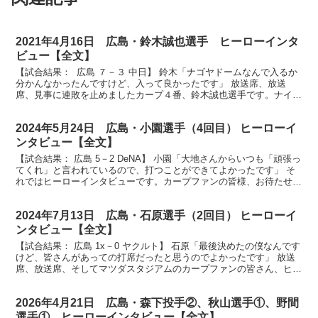
2021年4月16日 広島・鈴木誠也選手 ヒーローインタ
ビュー【全文】
【試合結果： 広島 ７－３ 中日】 鈴木「ナゴヤドームなんで入るか
分かんなかったんですけど、入って良かったです」 放送席、放送
席、見事に連敗を止めましたカープ４番、鈴木誠也選手です。ナイス
バッティングでした。 （鈴木）ありがとうございます...
2024年5月24日 広島・小園選手（4回目） ヒーローイ
ンタビュー【全文】
【試合結果： 広島 5－2 DeNA】 小園「大地さんからいつも「頑張っ
てくれ」と言われているので、打つことができてよかったです」 そ
れではヒーローインタビューです。カープファンの皆様、お待たせし
ました。今日は今シーズン初の4安打そして勝負...
2024年7月13日 広島・石原選手（2回目） ヒーローイ
ンタビュー【全文】
【試合結果： 広島 1x－0 ヤクルト】 石原「最後決めたの僕なんです
けど、皆さんがあっての打席だったと思うのでよかったです」 放送
席、放送席、そしてマツダスタジアムのカープファンの皆さん、ヒー
ローインタビューです。今日のヒーローはもちろん...
2026年4月21日 広島・森下投手②、秋山選手①、野間
選手① ヒーローインタビュー【全文】