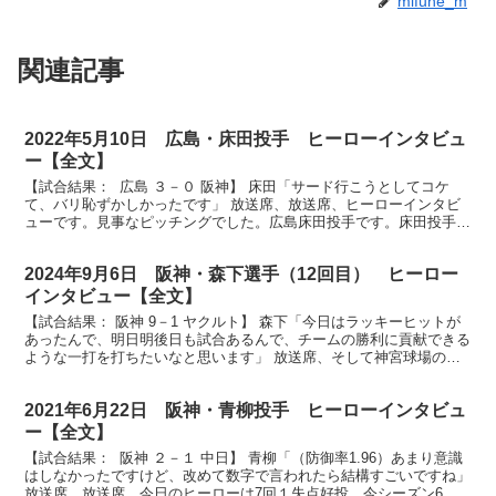
mifune_m
関連記事
2022年5月10日 広島・床田投手 ヒーローインタビュ
ー【全文】
【試合結果： 広島 ３－０ 阪神】 床田「サード行こうとしてコケ
て、バリ恥ずかしかったです」 放送席、放送席、ヒーローインタビ
ューです。見事なピッチングでした。広島床田投手です。床田投手、
９回無失点で投げ切りました。まず今の心境そして体の...
2024年9月6日 阪神・森下選手（12回目） ヒーロー
インタビュー【全文】
【試合結果： 阪神 9－1 ヤクルト】 森下「今日はラッキーヒットが
あったんで、明日明後日も試合あるんで、チームの勝利に貢献できる
ような一打を打ちたいなと思います」 放送席、そして神宮球場のタ
イガースファンの皆さん、ヒーローインタビューです...
2021年6月22日 阪神・青柳投手 ヒーローインタビュ
ー【全文】
【試合結果： 阪神 ２－１ 中日】 青柳「（防御率1.96）あまり意識
はしなかったですけど、改めて数字で言われたら結構すごいですね」
放送席、放送席、今日のヒーローは7回１失点好投、今シーズン6勝