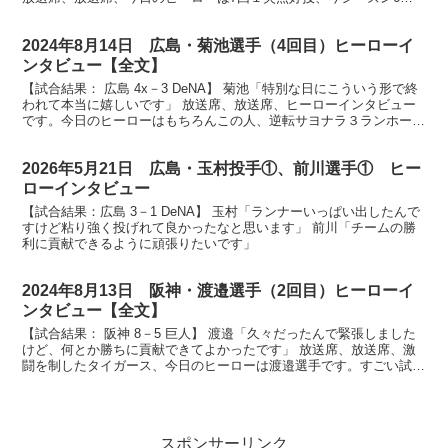
目をマークしました青柳晃洋投手です。ナイス...
2024年8月14日 広島・菊池選手（4回目）ヒーローイ
ンタビュー【全文】
【試合結果： 広島 4x－3 DeNA】 菊池「特別な日にこういう形で終
われて本当に嬉しいです」 放送席、放送席、ヒーローインタビュー
です。今日のヒーローはもちろんこの人、逆転サヨナラ３ランホーム
ラン菊池涼介選手です。菊池選手、まずは今の気...
2026年5月21日 広島・玉村投手①、前川選手① ヒー
ローインタビュー
【試合結果：広島 3－1 DeNA】 玉村「ランナーいっぱい出したんで
すけど粘り強く投げれて良かったなと思います」 前川「チームの勝
利に貢献できるように頑張りたいです」
2024年8月13日 阪神・渡邉選手（2回目）ヒーローイ
ンタビュー【全文】
【試合結果： 阪神 8－5 巨人】 渡邉「久々だったんで緊張しました
けど、何とか勝ちに貢献できてよかったです」 放送席、放送席、激
闘を制したタイガース、今日のヒーローは渡邉選手です。すごい試合
を勝ち切りました。今の心境いかがですか？ （渡邉...
スポンサーリンク