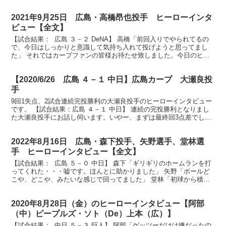
がんばります」 放送席、そして会場の皆さん、ヒー...
2021年9月25日 広島・高橋昂也投手 ヒーローインタ
ビュー【全文】
【試合結果： 広島 ３－２ DeNA】 高橋「前回入りでやられてるの
で、今日はしっかりと意識して気持ち入れて投げようと思ってまし
た」 それではカープファンの皆様お待たせ致しました。今日のヒー
ロー先発4勝目を挙げました高橋昂也投手です。おめ...
【2020/6/26 広島 ４－１ 中日】広島カープ 大瀬良投
手
9回1失点、2試合連続完投勝利の大瀬良投手のヒーローインタビュー
です。 【試合結果：広島 ４－１ 中日】 連続の完投勝利となりまし
た大瀬良投手にお話し伺います。いやー、まずは最終回3点差でし
た。満塁でした。どんな思いでした？ （大瀬良）そう...
2022年8月16日 広島・森下投手、矢野選手、堂林選
手 ヒーローインタビュー【全文】
【試合結果： 広島 ５－０ 中日】 森下「ギリギリのホームランを打
ってくれた・・・嘘です。ほんとに助かりました」 矢野「ボールど
こや、どこや、みたいな感じで回ってました」 堂林「初球から積極
的に行こうと思って、最高の結果が出ました」 放送...
2020年8月28日（金）のヒーローインタビュー【阿部
（中）ピープルズ・ソト（De）上本（広）】
【試合結果： 中日 ５－３ 巨人】 阿部「ゲッツーだけは嫌だったの