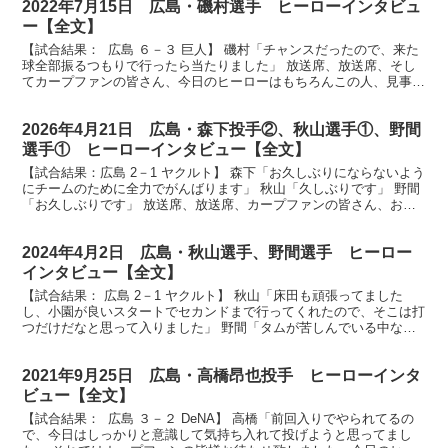
2022年7月15日 広島・磯村選手 ヒーローインタビュ
ー【全文】
【試合結果： 広島 ６－３ 巨人】 磯村「チャンスだったので、来た
球全部振るつもりで行ったら当たりました」 放送席、放送席、そし
てカープファンの皆さん、今日のヒーローはもちろんこの人、見事な
満塁ホームラン磯村選手です。磯村さん、これがプロ...
2026年4月21日 広島・森下投手②、秋山選手①、野間
選手① ヒーローインタビュー【全文】
【試合結果：広島 2－1 ヤクルト】 森下「お久しぶりにならないよう
にチームのために全力でがんばります」 秋山「久しぶりです」 野間
「お久しぶりです」 放送席、放送席、カープファンの皆さん、お待
たせいたしましたヒーローインタビューです。今日...
2024年4月2日 広島・秋山選手、野間選手 ヒーロー
インタビュー【全文】
【試合結果： 広島 2－1 ヤクルト】 秋山「床田も頑張ってました
し、小園が良いスタートでセカンドまで行ってくれたので、そこは打
つだけだなと思って入りました」 野間「タムが苦しんでいる中なん
とか出塁してつないでくれたので、なんとしても返した...
2021年9月25日 広島・高橋昂也投手 ヒーローインタ
ビュー【全文】
【試合結果： 広島 ３－２ DeNA】 高橋「前回入りでやられてるの
で、今日はしっかりと意識して気持ち入れて投げようと思ってまし