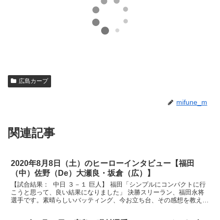
広島カープ
mifune_m
関連記事
2020年8月8日（土）のヒーローインタビュー【福田
（中）佐野（De）大瀬良・坂倉（広）】
【試合結果： 中日 ３－１ 巨人】 福田「シンプルにコンパクトに行
こうと思って、良い結果になりました」 決勝スリーラン、福田永将
選手です。素晴らしいバッティング、今お立ち台、その感想を教えて
ください。 （福田）やっぱりホームラン気持ちいい...