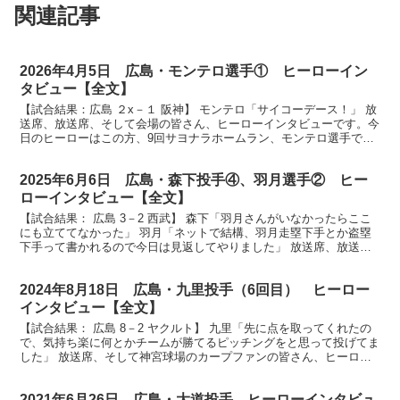
関連記事
2026年4月5日 広島・モンテロ選手① ヒーローイン
タビュー【全文】
【試合結果：広島 ２x－１ 阪神】 モンテロ「サイコーデース！」 放
送席、放送席、そして会場の皆さん、ヒーローインタビューです。今
日のヒーローはこの方、9回サヨナラホームラン、モンテロ選手で
す。見事なサヨナラホームランでした。手洗い祝福を受...
2025年6月6日 広島・森下投手④、羽月選手② ヒー
ローインタビュー【全文】
【試合結果： 広島 3－2 西武】 森下「羽月さんがいなかったらここ
にも立ててなかった」 羽月「ネットで結構、羽月走塁下手とか盗塁
下手って書かれるので今日は見返してやりました」 放送席、放送
席、カープファンの皆さん、お待たせいたしましたヒー...
2024年8月18日 広島・九里投手（6回目） ヒーロー
インタビュー【全文】
【試合結果： 広島 8－2 ヤクルト】 九里「先に点を取ってくれたの
で、気持ち楽に何とかチームが勝てるピッチングをと思って投げてま
した」 放送席、そして神宮球場のカープファンの皆さん、ヒーロー
インタビューです。今日のヒーローは九里亜蓮投手で...
2021年6月26日 広島・大道投手 ヒーローインタビュ