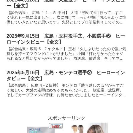
ー【全文】
【試合結果： 広島 １１－５ 中日】 大道「初めて6回行って、すご
く疲れも一気に出ましたし、次に向けてしっかり投げ切れるように準
備していきたいなと思います」 先発としてプロ初勝利そしてその勝
利をマツダスタジアムで挙げました大道温貴投手です...
2025年9月15日 広島・玉村投手③、小園選手⑥ ヒー
ローインタビュー【全文】
【試合結果：広島 6－2 ヤクルト】 玉村「久しぶりだったので強い気
持ちを持ってマウンドに上がりました」 小園「打たなかったらヤジ
られるなと思いながらやってました」 放送席、放送席、そしてマツ
ダスタジアムにお集まりのカープファンの皆さん、ヒ...
2025年5月16日 広島・モンテロ選手② ヒーローイン
タビュー【全文】
【試合結果： 広島 4－2 阪神】 モンテロ「勝ち越しの点だからすご
く嬉しい。大盛の走塁はめちゃめちゃよかった」 放送席、放送席、
そしてカープファンの皆様、お待たせいたしましたヒーローインタビ
ューです。今日のヒーローは9回見事な勝ち越しタイ...
スポンサーリンク