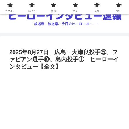
ヤクルト
DeNA
阪神
巨人
広島
中日
2025年8月27日 広島・大瀬良投手⑤、フ
ァビアン選手⑩、島内投手① ヒーローイ
ンタビュー【全文】