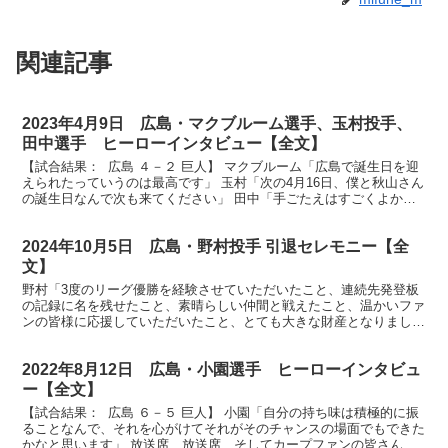
関連記事
2023年4月9日 広島・マクブルーム選手、玉村投手、
田中選手 ヒーローインタビュー【全文】
【試合結果： 広島 ４－２ 巨人】 マクブルーム「広島で誕生日を迎
えられたっていうのは最高です」 玉村「次の4月16日、僕と秋山さん
の誕生日なんで次も来てください」 田中「手ごたえはすごくよかっ
たんですけど、案外ギリギリだったのでびっくり...
2024年10月5日 広島・野村投手 引退セレモニー【全
文】
野村「3度のリーグ優勝を経験させていただいたこと、連続先発登板
の記録に名を残せたこと、素晴らしい仲間と戦えたこと、温かいファ
ンの皆様に応援していただいたこと、とても大きな財産となりまし
た」 私のためにこのようなセレモニーを用意してくださった...
2022年8月12日 広島・小園選手 ヒーローインタビュ
ー【全文】
【試合結果： 広島 ６－５ 巨人】 小園「自分の持ち味は積極的に振
ることなんで、それを心がけてそれがそのチャンスの場面でもできた
かなと思います」 放送席、放送席、そしてカープファンの皆さん、