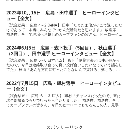
決勝の犠牲フライ小園選手にお話を伺います。 （小...
2023年10月15日 広島・田中選手 ヒーローインタビ
ュー【全文】
【試合結果： 広島 4－2 DeNA】 田中「たまたま僕がそこで返しただ
けであって、本当にみんなでつかんだ勝利だと思います」 放送席、
放送席、そして球場へお越しのカープファンの皆さん、ヒーローイン
タビューです。今日のヒーローはもちろんこの人...
2024年6月5日 広島・森下投手（5回目）、秋山選手
（3回目）、田中選手 ヒーローインタビュー【全文】
【試合結果： 広島 6－0 日本ハム】 森下「伊藤大海とは仲が良かっ
たので、今日は連絡取り合って良い投げ合いしたいなっていう話をし
てた」 秋山「あんな方向に打ったことないんで抜けろ、落ちろ、そ
れだけ祈って走ってた」 田中「僕はベテランだと思...
2022年7月15日 広島・磯村選手 ヒーローインタビュ
ー【全文】
【試合結果： 広島 ６－３ 巨人】 磯村「チャンスだったので、来た
球全部振るつもりで行ったら当たりました」 放送席、放送席、そし
てカープファンの皆さん、今日のヒーローはもちろんこの人、見事な
満塁ホームラン磯村選手です。磯村さん、これがプロ...
スポンサーリンク