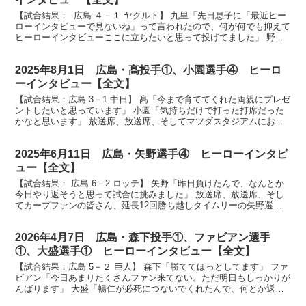
【試合結果： 広島 ４－１ ヤクルト】 九里「先日息子に「最近ヒー
ローインタビューで見ないね」って言われたので、何が何でも抑えて
ヒーローインタビューここに立ちたいと思って投げてました」 野間
「亜蓮さんも何とか踏ん張ってくれてましたし、何と...
2025年8月1日 広島・髙投手①、小園選手④ ヒーロ
ーインタビュー【全文】
【試合結果：広島 3－1 中日】 髙「今まで育ててくれた両親にプレゼ
ントしたいと思っています」 小園「気持ちだけで打った打席だった
かなと思います」 放送席、放送席、そしてマツダスタジアムにお集
まりのカープファンの皆さん、お待たせしましたヒー...
2025年6月11日 広島・矢野選手④ ヒーローインタビ
ュー【全文】
【試合結果： 広島 6－2 ロッテ】 矢野「昨日負けたんで、なんとか
今日やり返そうと思って試合に挑みました」 放送席、放送席、そし
てカープファンの皆さん、延長12回勝ち越しタイムリーの矢野選手
です。ナイスバッティングでした。 （矢野）ありが...
2026年4月7日 広島・森下投手①、ファビアン選手
①、大盛選手① ヒーローインタビュー【全文】
【試合結果：広島 5－２ 巨人】 森下「勝ててほっとしてます」 ファ
ビアン「今日あまりたくさんファン来てない。ただ明日もしっかりが
んばります」 大盛「暢仁が必死につないでくれたんで、何とか返し
てやろうっていう気持ちで打席入りました」 放送席...