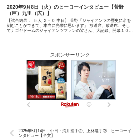
2020年9月8日（火）のヒーローインタビュー【菅野
（巨）九里（広）】
【試合結果： 巨人 ２－０ 中日】 菅野「ジャイアンツの歴史に名を
刻むことができて、本当に光栄に思います」 放送席、放送席、そし
てナゴヤドームのジャイアンツファンの皆さん、大記録、開幕１０連
勝、菅野智之選手です。ナイスピッチングでした。 ...
スポンサーリンク
2025年5月14日 中日・涌井投手②、上林選手② ヒーローイ
ンタビュー【全文】