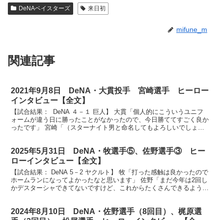
DeNAベイスターズ
来日初
mifune_m
関連記事
2021年9月8日 DeNA・大貫投手 宮崎選手 ヒーロー
インタビュー【全文】
【試合結果： DeNA ４－１ 巨人】 大貫「個人的にこういうユニフ
ォームが違う日に勝ったことがなかったので、今日勝ててすごく良か
ったです」 宮崎「（スターナイト男と命名してもよろしいでしょう
か？）よろしくお願いします」 ベイスターズファ...
2025年5月31日 DeNA・牧選手⑤、佐野選手③ ヒー
ローインタビュー【全文】
【試合結果： DeNA 5－2 ヤクルト】 牧「打った感触は良かったので
ホームランになってよかったなと思います」 佐野「まだ今年は2回し
かデスターシャできてないですけど、これからたくさんできるように
がんばります」 放送席、放送席、そしてベイ...
2024年8月10日 DeNA・佐野選手（8回目）、梶原選