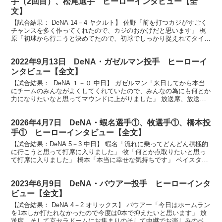
手（2回目）、松尾選手 ヒーローインタビュー【全
文】
【試合結果： DeNA 14－4 ヤクルト】 佐野「前を打つカジがすごく
チャンスを多く作ってくれたので、カジのおかげだと思います」 梶
原「初球から行こうと決めてたので、初球でしっかり捉えれてタイム
リーになったので嬉しいです」 松尾「試合前か...
2022年9月13日 DeNA・ガゼルマン投手 ヒーローイ
ンタビュー【全文】
【試合結果： DeNA １－０ 中日】 ガゼルマン「来日してから本当
にチームのみんながよくしてくれていたので、みんなの為にも何とか
力になりたいなと思ってマウンドに上がりました」 放送席、放送
席、そしてご来場の皆様、お待たせしましたヒーロー...
2026年4月7日 DeNA・蝦名選手①、牧選手①、橋本投
手① ヒーローインタビュー【全文】
【試合結果：DeNA 5－3 中日】 蝦名「流れに乗ってどんどん積極的
に行こうと思って打席に入りました」 牧「何とか点取りたいと思っ
て打席に入りました」 橋本「本当に幸せな気持ちです」 ベイスター
ズファンの皆様、お待たせいたしましたヒーロー...
2023年6月9日 DeNA・バウアー投手 ヒーローインタ
ビュー【全文】
【試合結果： DeNA 4－2 オリックス】 バウアー「今日はホームラン
を1本しか打たれなかったので今度は0本で抑えたいと思います」 放
送席、そして京セラドームにお集まりのそして中継でお楽しみのベイ