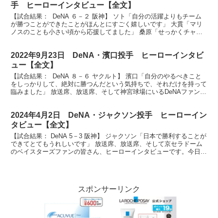
手 ヒーローインタビュー【全文】
【試合結果： DeNA ６－２ 阪神】 ソト「自分の活躍よりもチーム
が勝つことができたことがほんとにすごく嬉しいです」 大貫「マリ
ノスのことも小さい頃から応援してました」 桑原「せっかくチャン
スをいただいたので何とか活かそうと思って打席に...
2022年9月23日 DeNA・濱口投手 ヒーローインタビ
ュー【全文】
【試合結果： DeNA ８－６ ヤクルト】 濱口「自分のやるべきこと
をしっかりして、絶対に勝つんだという気持ちで、それだけを持って
臨みました」 放送席、放送席、そして神宮球場にいるDeNAファンの
皆さん、ヒーローインタビューのお時間です。...
2024年4月2日 DeNA・ジャクソン投手 ヒーローイン
タビュー【全文】
【試合結果： DeNA 5－3 阪神】 ジャクソン「日本で勝利することが
できてとてもうれしいです」 放送席、放送席、そして京セラドーム
のベイスターズファンの皆さん、ヒーローインタビューです。今日の
ヒーローはNPB初登板初勝利、アンドレ・ジャ...
スポンサーリンク