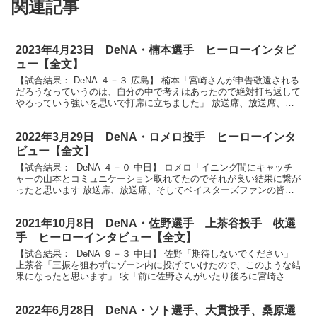
関連記事
2023年4月23日 DeNA・楠本選手 ヒーローインタビ
ュー【全文】
【試合結果： DeNA ４－３ 広島】 楠本「宮崎さんが申告敬遠される
だろうなっていうのは、自分の中で考えはあったので絶対打ち返して
やるっていう強いを思いで打席に立ちました」 放送席、放送席、勝
ちましたDeNAベイスターズの楠本泰史選手にお...
2022年3月29日 DeNA・ロメロ投手 ヒーローインタ
ビュー【全文】
【試合結果： DeNA ４－０ 中日】 ロメロ「イニング間にキャッチ
ャーの山本とコミュニケーション取れてたのでそれが良い結果に繋が
ったと思います 放送席、放送席、そしてベイスターズファンの皆さ
ん、今日のヒーローは今シーズンチーム初勝利に導...
2021年10月8日 DeNA・佐野選手 上茶谷投手 牧選
手 ヒーローインタビュー【全文】
【試合結果： DeNA ９－３ 中日】 佐野「期待しないでください」
上茶谷「三振を狙わずにゾーン内に投げていけたので、このような結
果になったと思います」 牧「前に佐野さんがいたり後ろに宮崎さん
がいるので、自分は楽に打ててると思います」 ...
2022年6月28日 DeNA・ソト選手、大貫投手、桑原選