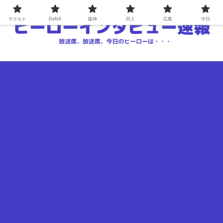
ヤクルト
DeNA
阪神
巨人
広島
中日