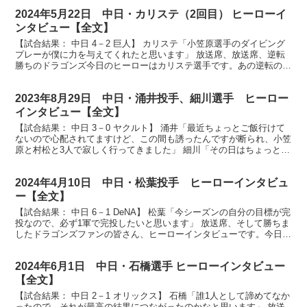
2024年5月22日 中日・カリステ（2回目） ヒーローイ
ンタビュー【全文】
【試合結果： 中日 4－2 巨人】 カリステ「小笠原選手のダイビング
プレーが僕に力を与えてくれたと思います」 放送席、放送席、逆転
勝ちのドラゴンズ今日のヒーローはカリステ選手です。あの逆転の一
打振り返ってどんなバッティングでしたか？ （カリ...
2023年8月29日 中日・涌井投手、細川選手 ヒーロー
インタビュー【全文】
【試合結果： 中日 3－0 ヤクルト】 涌井「最近ちょっとご飯行けて
ないので心配されてますけど、この間も誘ったんですが断られ、小笠
原と村松と3人で寂しく行ってきました」 細川「その日はちょっと僕
も別の予定が入っていて」 放送席、放送席、ヒー...
2024年4月10日 中日・松葉投手 ヒーローインタビュ
ー【全文】
【試合結果： 中日 6－1 DeNA】 松葉「今シーズンの自分の目標が完
投なので、必ず1軍で完投したいと思います」 放送席、そして勝ちま
したドラゴンズファンの皆さん、ヒーローインタビューです。今日の
ヒーローは今シーズン初勝利を収めました松葉...
2024年6月1日 中日・石橋選手 ヒーローインタビュー
【全文】
【試合結果： 中日 2－1 オリックス】 石橋「誰1人として諦めてなか
ったので、それが最高の結果につながったのかなと思います」 放送