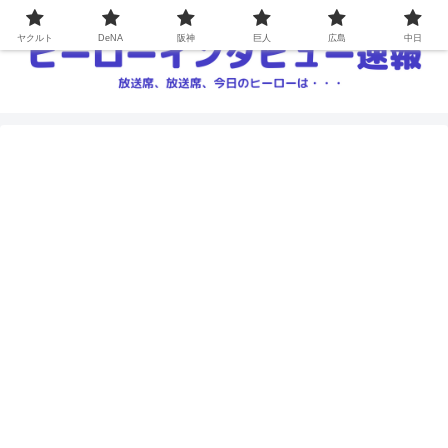
ヤクルト
DeNA
阪神
巨人
広島
中日