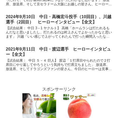
席、放送席、そして京セラドーム大阪にお越しの皆さん、ヒーローイ
ンタビューです。ドラゴンズ連敗を止めました、そ...
2024年9月10日 中日・高橋宏斗投手（10回目）、川越
選手（2回目） ヒーローインタビュー【全文】
【試合結果： 中日 3－1 ヤクルト】 高橋「ホームランは打たれるも
んだなと思いましたし、打たれるのは村上さんでよかったかなと思い
ます」 川越「いい感じで上がってくれたんで打った瞬間入ったなと
いうの分かったんで最高でした」 放送席、放送席、...
2021年9月11日 中日・渡辺選手 ヒーローインタビュ
ー【全文】
【試合結果： 中日 ５－４ 巨人】 渡辺「１打席目やられたので２打
席目にやり返してやろうという気持ちで打席立ちました」 放送席、
放送席、そしてドラゴンズファンの皆さん、今日のヒーローは見事な
３ランホームラン、渡辺選手です。 渡辺さん、試合...
スポンサーリンク