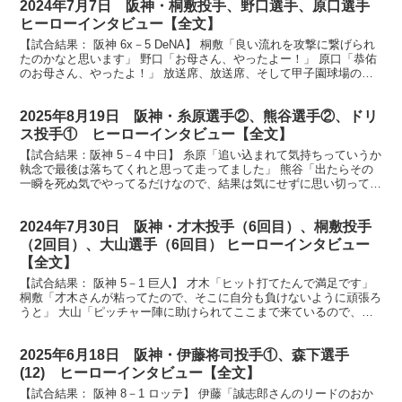
2024年7月7日 阪神・桐敷投手、野口選手、原口選手
ヒーローインタビュー【全文】
【試合結果： 阪神 6x－5 DeNA】 桐敷「良い流れを攻撃に繋げられ
たのかなと思います」 野口「お母さん、やったよー！」 原口「恭佑
のお母さん、やったよ！」 放送席、放送席、そして甲子園球場のタ
イガースファンの皆さん、ヒーローインタビュ...
2025年8月19日 阪神・糸原選手②、熊谷選手②、ドリ
ス投手① ヒーローインタビュー【全文】
【試合結果：阪神 5－4 中日】 糸原「追い込まれて気持ちっていうか
執念で最後は落ちてくれと思って走ってました」 熊谷「出たらその
一瞬を死ぬ気でやってるだけなので、結果は気にせずに思い切ってや
ってます」 ドリス「ファンの人もそうですけど家族...
2024年7月30日 阪神・才木投手（6回目）、桐敷投手
（2回目）、大山選手（6回目） ヒーローインタビュー
【全文】
【試合結果： 阪神 5－1 巨人】 才木「ヒット打てたんで満足です」
桐敷「才木さんが粘ってたので、そこに自分も負けないように頑張ろ
うと」 大山「ピッチャー陣に助けられてここまで来ているので、何
とか野手が助けたいなという思いがあった」 放送...
2025年6月18日 阪神・伊藤将司投手①、森下選手
(12) ヒーローインタビュー【全文】
【試合結果： 阪神 8－1 ロッテ】 伊藤「誠志郎さんのリードのおか