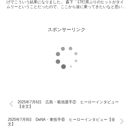
げでこういう結果になりました」 森下「17打席ぶりのヒットがタイ
ムリーということだったので、ここから波に乗ってきたいなと思いま
す」 放送席、放送席、そして甲子園球場のタイガ...
スポンサーリンク
2025年7月6日 広島・菊池選手② ヒーローインタビュー
【全文】
2025年7月8日 DeNA・東投手⑥ ヒーローインタビュー【全
文】