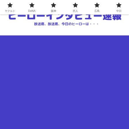
ヤクルト
DeNA
阪神
巨人
広島
中日