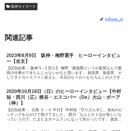
阪神タイガース
mifune_m
関連記事
2023年8月9日 阪神・梅野選手 ヒーローインタビュ
ー【全文】
【試合結果： 阪神 5－2 巨人】 梅野「最低限というか延長なんで最
高の仕事ができたんじゃないかなと思います」 放送席、放送席、そ
してタイガースファン皆さん、今日のヒーローもちろんこの人です。
先制打に決勝打、ナイスリードでピッチャー陣を引っ...
2020年10月18日（日）のヒーローインタビュー【中村
祐・西川（広）梶谷・エスコバー（De）大山・ボーア
（神）】
【試合結果： 広島 ５－０ 中日】 中村祐「守り入らずに、攻めのピ
ッチングを心がけて投げてました」 西川「なんとか１点が欲しいな
っていうので、たまたまホームランになって良かったです」 放送
席、放送席、そしてマツダスタジアム にお越しのカー...