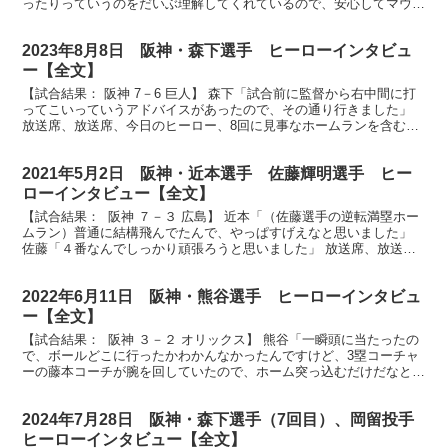
ったりっていうのをだいぶ理解してくれているので、安心してマウン
ドで投げることができました」 放送席、放送席、そ...
2023年8月8日 阪神・森下選手 ヒーローインタビュ
ー【全文】
【試合結果： 阪神 7－6 巨人】 森下「試合前に監督から右中間に打
ってこいっていうアドバイスがあったので、その通り行きました」
放送席、放送席、今日のヒーロー、8回に見事なホームランを含む3
安打猛打賞、森下選手です。 （森下）ありがとうご...
2021年5月2日 阪神・近本選手 佐藤輝明選手 ヒー
ローインタビュー【全文】
【試合結果： 阪神 ７－３ 広島】 近本「（佐藤選手の逆転満塁ホー
ムラン）普通に結構飛んでたんで、やっぱすげえなと思いました」
佐藤「４番なんでしっかり頑張ろうと思いました」 放送席、放送
席、ヒーローインタビューです。今日は打のヒーロー二...
2022年6月11日 阪神・熊谷選手 ヒーローインタビュ
ー【全文】
【試合結果： 阪神 ３－２ オリックス】 熊谷「一瞬頭に当たったの
で、ボールどこに行ったかわかんなかったんですけど、3塁コーチャ
ーの藤本コーチが腕を回していたので、ホーム突っ込むだけだなと思
いながら走ってました」 放送席、放送席、今日のヒ...
2024年7月28日 阪神・森下選手（7回目）、岡留投手
ヒーローインタビュー【全文】