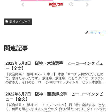
阪神タイガース
mifune_m
関連記事
2023年5月3日 阪神・木浪選手 ヒーローインタビュ
ー【全文】
【試合結果： 阪神 ８x－７ 中日】 木浪「サヨナラ初めてだったの
で、水冷たかったです」 放送席、放送席、そしてタイガースファン
の皆さん、今日のヒーローは9回サヨナラタイムリーヒット木浪聖也
選手です。木浪選手、本当にナイスバッティングでし...
2022年6月7日 阪神・西勇輝投手 ヒーローインタビ
ュー【全文】
【試合結果： 阪神 ２－０ ソフトバンク】 西「特に会話することな
く、何回も組んでますんで自分の投げたい球だったり、タイミングだ