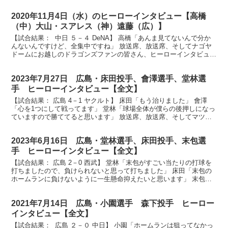
2020年11月4日（水）のヒーローインタビュー【高橋
（中）大山・スアレス（神）遠藤（広）】
【試合結果： 中日 ５－４ DeNA】 高橋「あんま見てないんで分か
んないんですけど、全集中ですね」 放送席、放送席、そしてナゴヤ
ドームにお越しのドラゴンズファンの皆さん、ヒーローインタビュー
です。キャプテン高橋周平選手です。ナイスバッテ...
2023年7月27日 広島・床田投手、會澤選手、堂林選
手 ヒーローインタビュー【全文】
【試合結果： 広島 4－1 ヤクルト】 床田「もう治りました」 會澤
「心を1つにして戦ってます」 堂林「球場全体が僕らの後押しになっ
ていますので勝ててると思います」 放送席、放送席、そしてマツダ
スタジアムのカープファンの皆さん、ヒーローイン...
2023年6月16日 広島・堂林選手、床田投手、末包選
手 ヒーローインタビュー【全文】
【試合結果： 広島 2－0 西武】 堂林「末包がすごい当たりの打球を
打ちましたので、負けられないと思って打ちました」 床田「末包の
ホームランに負けないように一生懸命抑えたいと思います」 末包
「僕の師匠には堂林さんと鈴木誠也さんがいるので、そ...
2021年7月14日 広島・小園選手 森下投手 ヒーロー
インタビュー【全文】
【試合結果： 広島 ２－０ 中日】 小園「ホームランは狙ってなかっ