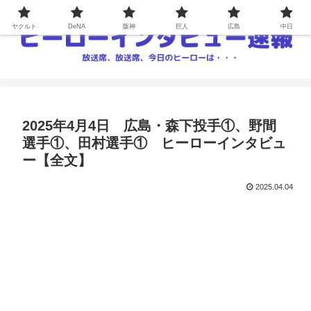
ヤクルト
DeNA
阪神
巨人
広島
中日
2025年4月4日 広島・森下投手①、野間
選手①、田村選手① ヒーローインタビュ
ー【全文】
2025.04.04