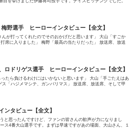
勝目を挙げました伊藤将司投手です。ナイスピッチングでした。
手、梅野選手 ヒーローインタビュー【全文】
梅野さんが打ってくれたのでそのおかげだと思います」 大山「すごか
打席に入りました」 梅野「最高の当たりだった」 放送席、放送
選手、ロドリゲス選手 ヒーローインタビュー【全文】
もらったら負けるわけにはいかないと思います」 大山「手ごたえはあ
ゲス「ハジメマシテ、ガンバリマス」 放送席、放送席、そして甲
ーインタビュー【全文】
に行こうと思ったんですけど、ファンの皆さんの歓声が力になりまし
ガース4番大山選手です。まずは早速ですがあの場面、大山さん、１