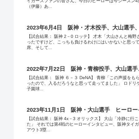
イガースファンの皆さん、今日のヒーローは今シーズン4
（伊藤）あ...
2023年6月4日 阪神・才木投手、大山選
【試合結果： 阪神 2－0 ロッテ】 才木「大山さんと
ったですけど、こっちも負けるわけにはいかないと思って
席、そして...
2022年7月22日 阪神・青柳投手、大山
【試合結果： 阪神 ６－３ DeNA】 青柳「この声援を
ったので、入るだろうなと思って走ってました」 ロドリ
子園球...
2023年11月1日 阪神・大山選手 ヒーロ
【試合結果： 阪神 4x－3 オリックス】 大山「冷静
た」 それでは第4戦のヒーローインタビュー、阪神タイ
アウト3塁...