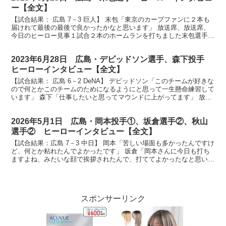
ー【全文】
【試合結果： 広島 7－3 巨人】 末包「東京のカープファンに２本も
届けれて最後の最後で良かったかなと思います」 放送席、放送席、
今日のヒーロー見事１試合２本のホームランを打ちました末包選手で
す。 （末包）ありがとうございます。 末包さん、...
2023年6月28日 広島・デビッドソン選手、森下投手
ヒーローインタビュー【全文】
【試合結果： 広島 6－2 DeNA】 デビッドソン「このチームが好きな
ので何とかこのチームのためになるようにと思って一生懸命練習して
います」 森下「仕事したいと思ってマウンドに上がってます」 放送
席、放送席、そしてマツダスタジアムにお集ま...
2026年5月1日 広島・岡本投手①、坂倉選手②、秋山
選手② ヒーローインタビュー【全文】
【試合結果：広島 7－3 中日】 岡本「苦しい場面も多かったんですけ
ど、何とか粘れたんでよかったです」 坂倉「岡本さんに今日も打ち
ますよね、みたいな顔で挨拶されたんで、打ててよかったなと思いま
す」 秋山「後ろの選手が返してくれるっていうのを...
スポンサーリンク