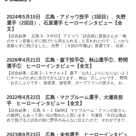
2024年5月10日 広島・アドゥワ投手（3回目）、矢野
選手（2回目）、石原選手 ヒーローインタビュー【全
文】
【試合結果： 広島 6－3 中日】 アドゥワ「試合前に貴規さんが「俺
のサイン首振らずに投げたら抑えられる」と言われたので、しっかり
首振らずに投げました」 矢野「（９回の守備は）普通です」 石原
「首振らないでくれって言ったのは言ってないんです...
2026年4月21日 広島・森下投手②、秋山選手①、野間
選手① ヒーローインタビュー【全文】
【試合結果：広島 2－1 ヤクルト】 森下「お久しぶりにならないよう
にチームのために全力でがんばります」 秋山「久しぶりです」 野間
「お久しぶりです」 放送席、放送席、カープファンの皆さん、お待
たせいたしましたヒーローインタビューです。今日...
2022年4月22日 広島・マクブルーム選手、大瀬良投
手 ヒーローインタビュー【全文】
【試合結果： 広島 ６－１ DeNA】 マクブルーム「ファンの皆さん
の後押しもあって良い点が取れたと思います」 大瀬良「今日は魂込
めて投げると試合の前に野手のみんなに伝えたので、それができてよ
かったです」 放送席、放送席、そしてカープファ...
2023年9月23日 広島・末包選手 ヒーローインタビュ