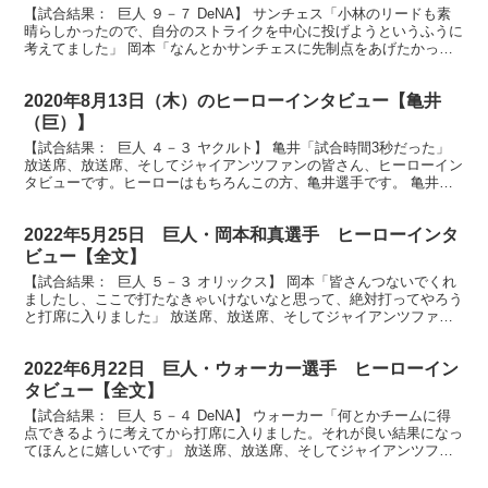
【試合結果： 巨人 ９－７ DeNA】 サンチェス「小林のリードも素
晴らしかったので、自分のストライクを中心に投げようというふうに
考えてました」 岡本「なんとかサンチェスに先制点をあげたかった
ので、打ててよかったです」 放送席、放送席、そ...
2020年8月13日（木）のヒーローインタビュー【亀井
（巨）】
【試合結果： 巨人 ４－３ ヤクルト】 亀井「試合時間3秒だった」
放送席、放送席、そしてジャイアンツファンの皆さん、ヒーローイン
タビューです。ヒーローはもちろんこの方、亀井選手です。 亀井さ
ん、１球で決めました。まだ感触が残ってるんでは...
2022年5月25日 巨人・岡本和真選手 ヒーローインタ
ビュー【全文】
【試合結果： 巨人 ５－３ オリックス】 岡本「皆さんつないでくれ
ましたし、ここで打たなきゃいけないなと思って、絶対打ってやろう
と打席に入りました」 放送席、放送席、そしてジャイアンツファン
の皆さん、今日のヒーローはもちろんこの人です。逆...
2022年6月22日 巨人・ウォーカー選手 ヒーローイン
タビュー【全文】
【試合結果： 巨人 ５－４ DeNA】 ウォーカー「何とかチームに得
点できるように考えてから打席に入りました。それが良い結果になっ
てほんとに嬉しいです」 放送席、放送席、そしてジャイアンツファ
ンの皆さん、今日のヒーロー7回勝ち越しのホーム...