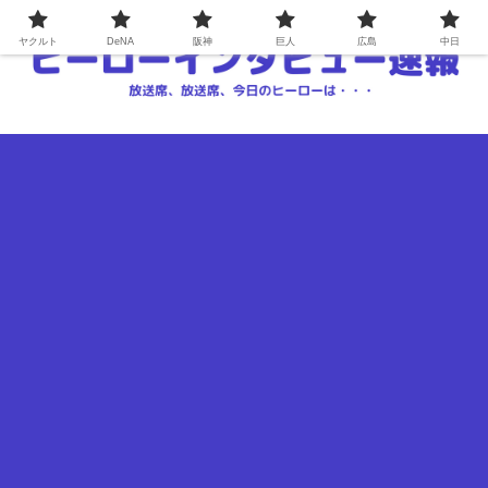
ヤクルト
DeNA
阪神
巨人
広島
中日