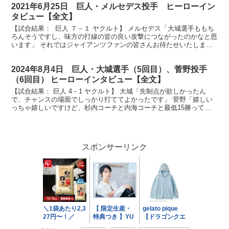
2021年6月25日 巨人・メルセデス投手 ヒーローイン
タビュー【全文】
【試合結果： 巨人 ７－１ ヤクルト】 メルセデス「大城選手ももち
ろんそうですし、味方の打線の皆の良い攻撃につながったのかなと思
います」 それではジャイアンツファンの皆さんお待たせいたしまし
た。今日の勝利の立役者メルセデス投手です。ナイス...
2024年8月4日 巨人・大城選手（5回目）、菅野投手
（6回目） ヒーローインタビュー【全文】
【試合結果： 巨人 4－1 ヤクルト】 大城「先制点が欲しかったん
で、チャンスの場面でしっかり打ててよかったです」 菅野「嬉しい
っちゃ嬉しいですけど、杉内コーチと内海コーチと最低15勝ってい
う目標があるので、そこまでがんばります」 放送席、...
スポンサーリンク