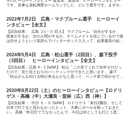
手のヒーローインタビュー 放送席、放送席、ヒーローインタビュー
です。見事な逆転満塁ホームランでした、ピレラ選手です。まずホー
ムランの感触はいかがでしたか？ （ピレラ）打った瞬...
2022年7月2日 広島・マクブルーム選手 ヒーローイ
ンタビュー【全文】
【試合結果： 広島 ２x－０ 巨人】 マクブルーム「自分がするか、
坂倉がするか、次の人間がするか、チームメイトを信じているので後
は任せようという気持ちでバッターボックス入って、結果最高の結果
になりました」 放送席、放送席、そしてスタンドの...
2024年5月4日 広島・松山選手（2回目）、森下投手
（3回目） ヒーローインタビュー【全文】
【試合結果：広島 4－1 DeNA】 松山「この見てくれで去年ゼロだっ
たので、見た目どおりのバッティングができたと思います」 森下
「松山さんを叩ける時が来るんだなと思って、ベンチ前で叩かせても
らいました」 放送席、放送席、そしてマツダスタジ...
2020年8月22日（土）のヒーローインタビュー【ロドリ
ゲス・高橋（中）大瀬良・堂林（広）西（神）】
【試合結果： 中日 ５－０ DeNA】 ロドリゲス「来日2勝目、そして
日本で打てると思わなかったヒット、大事にボールを取っておきた
い」 高橋「昨日打ててなかったんで、今日は何としても打とう思っ
て臨みました」 放送席、放送席、ヒーローインタ...