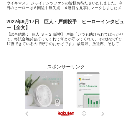
ウイキマス」 ジャイアンツファンの皆様お待たせいたしました。今
日のヒーローは６回途中無失点、４勝目を見事にマークしましたメル
セデス投手です。ナイスピッチングでした。 （メ...
2022年9月17日 巨人・戸郷投手 ヒーローインタビュ
ー【全文】
【試合結果： 巨人 ３－２ 阪神】 戸郷「いつも助けられてばっかり
で、毎試合毎試合打ってくれて何とか守ってくれて、そのおかげで
12勝できているので野手のおかげです」 放送席、放送席、そして東
京ドームのファンの皆様、素晴らしい投球でハーラー...
スポンサーリンク