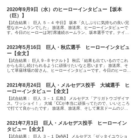
2020年9月9日（水）のヒーローインタビュー【坂本
（巨）】
【試合結果： 巨人 ５－４ 中日】 坂本「久しぶりに気持ちの良い完
璧なホームランでした」 放送席、放送席、ヒーローインタビューで
す。今日のヒーローは3打席連続ホームラン、坂本選手です。ナイス
バッティングでした。 （坂本）ありがとうございま...
2023年5月16日 巨人・秋広選手 ヒーローインタビュ
ー【全文】
【試合結果： 巨人 9－8 ヤクルト】 秋広「結果も出ているのでこれ
からも出し続けられるように頑張りたいなと思います」 放送席、そ
して草薙球場の皆さん、ヒーローインタビューです。今日のヒーロー
は秋広優人選手です。ナイスバッティングでした。 ...
2021年8月24日 巨人・メルセデス投手 大城選手 ヒ
ーローインタビュー【全文】
【試合結果： 巨人 ３－１ 広島】 メルセデス「アリガトウゴザイマ
ス。ワッショイ！」 大城「CCが本当に頑張ってたので、いいところ
で打てて良かったです」 放送席、放送席、そして東京ドームのジャ
イアンツファンの皆さん、今日のヒーロー投打のヒ...
2021年7月3日 巨人・メルセデス投手 ヒーローイン
タビュー【全文】
【試合結果： 巨人 ３－１ DeNA】 メルセデス「ゼッタイユウショ