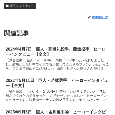
読売ジャイアンツ
mifune_m
関連記事
2024年4月7日 巨人・高橋礼投手、西舘投手 ヒーロ
ーインタビュー【全文】
【試合結果： 巨人 3－0 DeNA】 高橋「3年間いろいろありました
し、結果が出ない中でそれでも応援してくださるファンがいたからこ
そ、ここまで諦めずに頑張れた」 西舘「礼さんと皓太さんがゼロで
つないできたので、自分もその流れに乗って大勢さ...
2021年5月11日 巨人・若林選手 ヒーローインタビュ
ー【全文】
【試合結果： 巨人 ４－２ DeNA】 若林「いい角度でいいところに
飛んでくれたので良かった」 お待たせいたしました、ヒーローイン
タビューです。決勝ホームランの若林選手です。ナイスバッティング
でした。 （若林）ありがとうございます。 まず...
2025年9月6日 巨人・吉川選手④ ヒーローインタビ