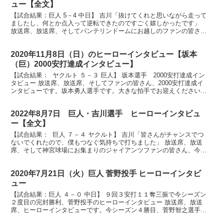
ュー【全文】
【試合結果：巨人 5－4 中日】 吉川「抜けてくれと思いながら走って
ましたし、何とか点入って逆転できたのですごく嬉しかったです」
放送席、放送席、そしてバンテリンドームにお越しのファンの皆さ
ん、ヒーローインタビューです。しびれるゲームをジャ...
2020年11月8日（日）のヒーローインタビュー【坂本
（巨）2000安打達成インタビュー】
【試合結果： ヤクルト ５－３ 巨人】 坂本選手 2000安打達成イン
タビュー 放送席、放送席、そしてファンの皆さん、2000安打達成イ
ンタビューです。坂本勇人選手です。大きな拍手でお迎えください。
坂本選手おめでとうございます。 （坂本）...
2022年8月7日 巨人・吉川選手 ヒーローインタビュ
ー【全文】
【試合結果： 巨人 ７－４ ヤクルト】 吉川「皆さんがチャンスでつ
ないでくれたので、僕もつなぐ気持ちで打ちました」 放送席、放送
席、そして神宮球場にお集まりのジャイアンツファンの皆さん、今日
のヒーローはもちろん吉川尚輝選手です。吉川選手、...
2020年7月21日（火）巨人 菅野投手 ヒーローインタビ
ュー
【試合結果：巨人 ４－０ 中日】 ９回３安打１１奪三振で今シーズン
２度目の完封勝利、菅野投手のヒーローインタビュー 放送席、放送
席、ヒーローインタビューです。今シーズン４勝目、菅野智之選手で
す。ナイスピッチングでした。 （菅野）ありがとうご...