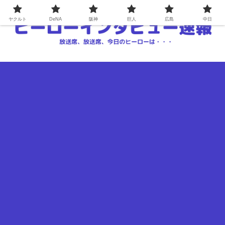
ヤクルト
DeNA
阪神
巨人
広島
中日