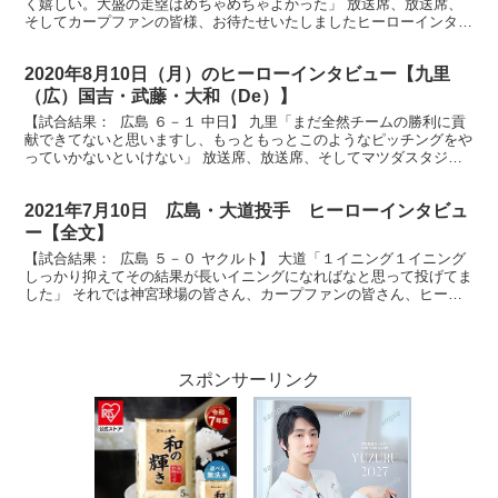
く嬉しい。大盛の走塁はめちゃめちゃよかった」 放送席、放送席、
そしてカープファンの皆様、お待たせいたしましたヒーローインタビ
ューです。今日のヒーローは9回見事な勝ち越しタイ...
2020年8月10日（月）のヒーローインタビュー【九里
（広）国吉・武藤・大和（De）】
【試合結果： 広島 ６－１ 中日】 九里「まだ全然チームの勝利に貢
献できてないと思いますし、もっともっとこのようなピッチングをや
っていかないといけない」 放送席、放送席、そしてマツダスタジア
ム のカープファンのみんさん、ヒーローインタビュ...
2021年7月10日 広島・大道投手 ヒーローインタビュ
ー【全文】
【試合結果： 広島 ５－０ ヤクルト】 大道「１イニング１イニング
しっかり抑えてその結果が長いイニングになればなと思って投げてま
した」 それでは神宮球場の皆さん、カープファンの皆さん、ヒーロ
ーインタビューです。それではヒーローインタビュー...
スポンサーリンク