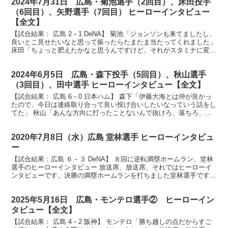
2024年7月31日 広島・菊池選手（2回目）、床田投手
（6回目）、矢野選手（7回目） ヒーローインタビュー
【全文】
【試合結果： 広島 2－1 DeNA】 菊池「ジョンソンも来てましたし、
良いとこ見せたいなと思って振ったらたまたま当たってくれました」
床田「ちょっと肥えたかなと思うんですけど、それがスタミナに変わ
ってるんじゃないかなと思います」 矢野「俺...
2024年6月5日 広島・森下投手（5回目）、秋山選手
（3回目）、田中選手 ヒーローインタビュー【全文】
【試合結果： 広島 6－0 日本ハム】 森下「伊藤大海とは仲が良かっ
たので、今日は連絡取り合って良い投げ合いしたいなっていう話をし
てた」 秋山「あんな方向に打ったことないんで抜けろ、落ちろ、そ
れだけ祈って走ってた」 田中「僕はベテランだと思...
2020年7月8日（水）広島 堂林選手 ヒーローインタビュ
ー
【試合結果：広島 ６－３ DeNA】 ８回に逆転満塁ホームラン、堂林
選手のヒーローインタビュー 放送席、放送席、それではヒーローイ
ンタビューです。決勝の満塁ホームランを打ちました堂林選手です。
ナイスバッティングでした。 （堂林）ありがとうご...
2025年5月16日 広島・モンテロ選手② ヒーローイン
タビュー【全文】
【試合結果： 広島 4－2 阪神】 モンテロ「勝ち越しの点だからすご