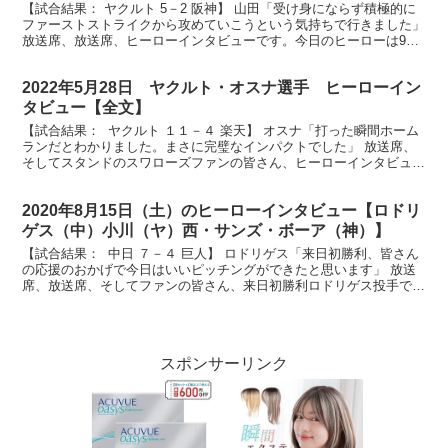
【試合結果： ヤクルト 5－2 阪神】 山田「受け身にならず積極的に
ファーストストライクから攻めていこうという気持ちで行きました」
放送席、放送席、ヒーローインタビューです。今日のヒーローは9回
見事な勝ち越しタイムリーツーベース山田哲人選手...
2022年5月28日 ヤクルト・オスナ選手 ヒーローイン
タビュー【全文】
【試合結果： ヤクルト １１－４ 楽天】 オスナ「打った瞬間ホーム
ランだとわかりました。まさに完璧なインパクトでした」 放送席、
そしてスタンドのスワローズファンの皆さん、ヒーローインタビュー
です。今日のヒーローは5回同点３ランホームランを...
2020年8月15日（土）のヒーローインタビュー【ロドリ
ゲス（中）小川（ヤ）西・サンズ・ボーア（神）】
【試合結果： 中日 ７－４ 巨人】 ロドリゲス「来日初勝利、皆さん
の応援のおかげで今日はいいピッチングができたと思います」 放送
席、放送席、そしてファンの皆さん、来日初勝利ロドリゲス投手で
す。大きな拍手お願いします。今の勝利の気持ち、率直...
スポンサーリンク