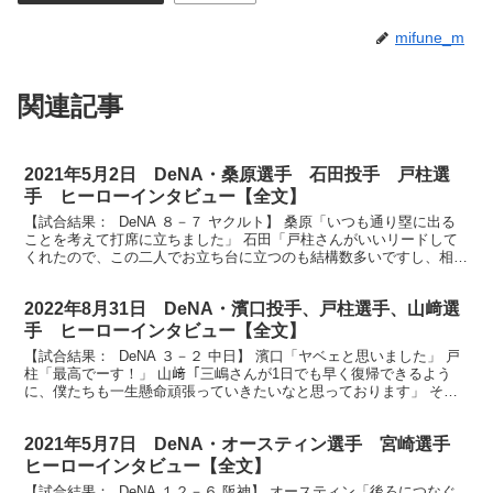
mifune_m
関連記事
2021年5月2日 DeNA・桑原選手 石田投手 戸柱選
手 ヒーローインタビュー【全文】
【試合結果： DeNA ８－７ ヤクルト】 桑原「いつも通り塁に出る
ことを考えて打席に立ちました」 石田「戸柱さんがいいリードして
くれたので、この二人でお立ち台に立つのも結構数多いですし、相性
がいいかなと思います」 戸柱「最高です！」 ベ...
2022年8月31日 DeNA・濱口投手、戸柱選手、山﨑選
手 ヒーローインタビュー【全文】
【試合結果： DeNA ３－２ 中日】 濱口「ヤベェと思いました」 戸
柱「最高でーす！」 山﨑「三嶋さんが1日でも早く復帰できるよう
に、僕たちも一生懸命頑張っていきたいなと思っております」 それ
ではヒーローインタビューです。今日のヒーロー...
2021年5月7日 DeNA・オースティン選手 宮崎選手
ヒーローインタビュー【全文】
【試合結果： DeNA １２－６ 阪神】 オースティン「後ろにつなぐ