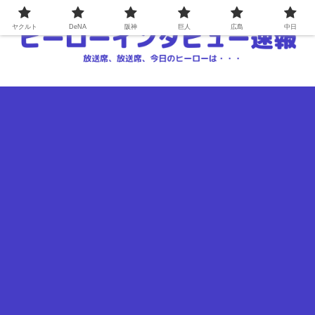
ヤクルト
DeNA
阪神
巨人
広島
中日