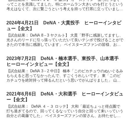
ってことを意識してました。特にホームラン大きいのを打とうという
考えはなくて、次に繋ごうという考えを持って打席に立っていまし
た」 宮崎「チャンスだったんで思いっきり行こうと...
2024年4月21日 DeNA・大貫投手 ヒーローインタビ
ュー【全文】
【試合結果： DeNA 8－3 ヤクルト】 大貫「野手に感謝してますし、
光さんのリードに引っ張っていただいて良いテンポで投げることがで
きたので本当に感謝しています」 ベイスターズファンの皆様、お待
たせいたしました今日のヒーロー見事今シーズン...
2023年7月2日 DeNA・楠本選手、東投手、山本選手
ヒーローインタビュー【全文】
【試合結果： DeNA 3－2 中日】 楠本「このピカチュウのぬいぐるみ
もらえると思ってなかったんで、すごくうれしいです」 東「このピ
カチュウを絶対持って帰るんだという思いでがんばりました」 山本
「東さんに頼りっぱなしのところあるんで最高の...
2021年6月6日 DeNA・大和選手 ヒーローインタビュ
ー【全文】
【試合結果： DeNA ４－３ ロッテ】 大和「最近ちょっと得点圏で
打ち過ぎてるので、回ってくるなっていう自分と回って来いっていう
自分との葛藤でした」 ベイスターズファンの皆さん、お待たせしま
した。ヒーローインタビューです。今日は劇的なサ...