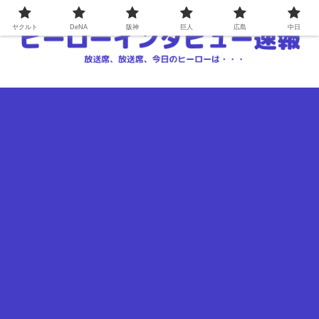
ヤクルト
DeNA
阪神
巨人
広島
中日