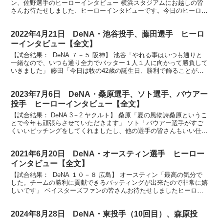
ン、佐野選手のヒーローインタビュー 横浜スタジアムにお越しの皆
さんお待たせしました、ヒーローインタビューです。今日のヒーロー
はこの方しかいません。逆転サヨナラ満塁ホームラン、...
2022年4月21日 DeNA・池谷投手、藤田選手 ヒーロ
ーインタビュー【全文】
【試合結果： DeNA ７－５ 阪神】 池谷「やれる事はいつも通りと
一緒なので、いつも通り全力でバッター１人１人に向かって勝負して
いきました」 藤田「今日は牧の42歳の誕生日、勝利で飾ることがで
きてよかったです」 横浜スタジアムにお越しの...
2023年7月6日 DeNA・桑原選手、ソト選手、バウアー
投手 ヒーローインタビュー【全文】
【試合結果： DeNA 3－2 ヤクルト】 桑原「夏の風物詩桑原というこ
とで今年も頑張らさせていただきます」 ソト「バウアー選手がすご
くいいピッチングをしてくれましたし、他の選手の皆さんもいい仕事
してくれました」 バウアー「ユメカナウマデチ...
2021年6月20日 DeNA・オースティン選手 ヒーロー
インタビュー【全文】
【試合結果： DeNA １０－８ 広島】 オースティン「最高の気分で
した。チームの勝利に貢献できるバッティングが出来たので非常に嬉
しいです」 ベイスターズファンの皆さんお待たせしましたヒーロー
インタビューです。本日のヒーローは満塁ホームラ...
2024年8月28日 DeNA・東投手（10回目）、森原投