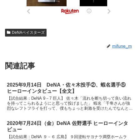
DeNAベイスターズ
mifune_m
関連記事
2025年9月14日 DeNA・佐々木投手②、蝦名選手⑤
ヒーローインタビュー【全文】
【試合結果：DeNA 9－7 巨人】 佐々木「流れを断ち切って良い流れ
を持ってこられるようにと思って投げました」 蝦名「千隼さんが強
烈なレフトフライを打って、僕もちょっと刺激を受けたんでなんとし
ても打ってやろうと思って、千隼さんのおかげです...
2020年7月24日（金）DeNA 佐野選手 ヒーローインタ
ビュー
【試合結果：DeNA ９－６ 広島】 ９回逆転サヨナラ満塁ホームラ