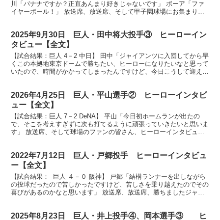
川「バナナですか？正直あんまり好きじゃないです」 ボーア「ファ
イヤーボール！」 放送席、放送席、そして甲子園球場にお集まりの
ファンのみなさん、昨日に続いての大勝です。今日...
2025年9月30日 巨人・田中将大投手③ ヒーローイン
タビュー【全文】
【試合結果：巨人 4－2 中日】 田中「ジャイアンツに入団してから早
くこの本拠地東京ドームで勝ちたい、ヒーローになりたいなと思って
いたので、時間がかかってしまったんですけど、今日こうして迎える
ことができてうれしいです」 放送席、放送席、そし...
2026年4月25日 巨人・平山選手② ヒーローインタビ
ュー【全文】
【試合結果：巨人 7－2 DeNA】 平山「今日初ホームランが出たの
で、そこを考えすぎずに次も打てるように頑張っていきたいと思いま
す」 放送席、そして球場のファンの皆さん、ヒーローインタビュー
です。今日のヒーローはプロ初ホームランを含む２本...
2022年7月12日 巨人・戸郷投手 ヒーローインタビュ
ー【全文】
【試合結果： 巨人 ４－０ 阪神】 戸郷「結構ランナーを出しながら
の投球だったので苦しかったですけど、苦しさを乗り越えたのでその
喜びがあるのかなと思います」 放送席、放送席、勝ちましたジャイ
アンツ、今日のヒーローはプロ初の完封勝利、戸郷翔...
2025年8月23日 巨人・井上投手④、岡本選手③ ヒ