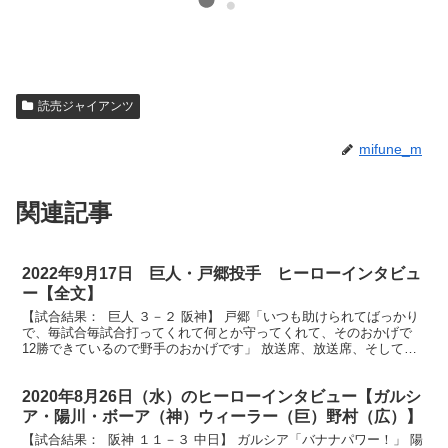
読売ジャイアンツ
mifune_m
関連記事
2022年9月17日 巨人・戸郷投手 ヒーローインタビュ
ー【全文】
【試合結果： 巨人 ３－２ 阪神】 戸郷「いつも助けられてばっかり
で、毎試合毎試合打ってくれて何とか守ってくれて、そのおかげで
12勝できているので野手のおかげです」 放送席、放送席、そして東
京ドームのファンの皆様、素晴らしい投球でハーラー...
2020年8月26日（水）のヒーローインタビュー【ガルシ
ア・陽川・ボーア（神）ウィーラー（巨）野村（広）】
【試合結果： 阪神 １１－３ 中日】 ガルシア「バナナパワー！」 陽