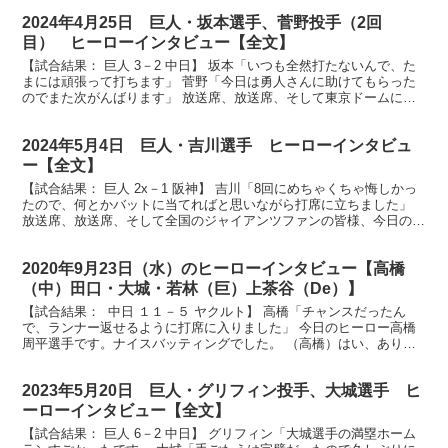
2024年4月25日 巨人・坂本選手、菅野投手（2回
目） ヒーローインタビュー【全文】
【試合結果： 巨人 3－2 中日】 坂本「いつも全然打たないんで、た
まには頑張って打ちます」 菅野「今日は勇人さんに助けてもらった
のでまた次がんばります」 放送席、放送席、そして東京ドームにお
集まりのジャイアンツファンの皆さん、お待たせいた...
2024年5月4日 巨人・吉川選手 ヒーローインタビュ
ー【全文】
【試合結果： 巨人 2x－1 阪神】 吉川「8回にめちゃくちゃ悔しかっ
たので、何とかバットに当てればと思いながら打席に立ちました」
放送席、放送席、そして全国のジャイアンツファンの皆様、今日のヒ
ーローはもちろんこの方、吉川尚輝選手です。１ア...
2020年9月23日（水）のヒーローインタビュー【高橋
（中）田口・大城・若林（巨）上茶谷（De）】
【試合結果： 中日 １１－５ ヤクルト】 高橋「チャンスだったん
で、ランナー返せるように打席に入りました」 今日のヒーロー高橋
周平選手です。ナイスバッティングでした。 （高橋）はい、ありが
とうございます。 まず一本目のタイムリー、どんな気...
2023年5月20日 巨人・グリフィン投手、大城選手 ヒ
ーローインタビュー【全文】
【試合結果： 巨人 6－2 中日】 グリフィン「大城選手の満塁ホーム