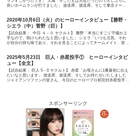
ランすごかったです」 大城「手ごたえは完璧だったので久しぶりに
良いホームランが打てました」 放送席、放送席、そして東京ドーム
のジャイアンツファンの皆さん、今日のヒーローまず...
2020年10月6日（火）のヒーローインタビュー【勝野・
シエラ（中）菅野（巨）】
【試合結果： 中日 ４－０ ヤクルト】 勝野「本当にすごく守備が上
手なので、助けられたなと思いました」 シエラ「いつも元気、それ
が自分の持ち味であり、それを見ることによってチームメイト、皆さ
んも喜んでくれると思います」 放送席、放送席、ヒ...
2025年5月23日 巨人・赤星投手① ヒーローインタビ
ュー【全文】
【試合結果： 巨人 5－0 ヤクルト】 赤星「お母さんに1番最初に伝え
たいなと思います」 放送席、放送席、そしてお待たせいたしました
ジャイアンツファンの皆さん、今日のヒーロープロ初完封赤星投手で
す。ナイスピッチングでした。 （赤星）ありがと...
スポンサーリンク