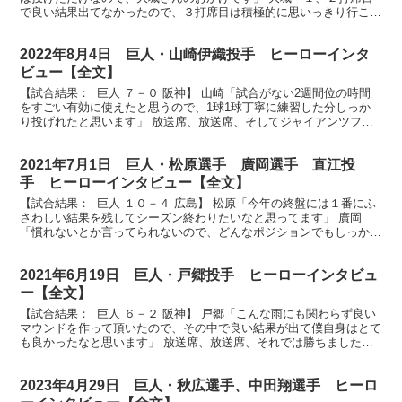
で良い結果出てなかったので、３打席目は積極的に思いっきり行こう
と思って、良い結果が出たのでよかったです」 放...
2022年8月4日 巨人・山崎伊織投手 ヒーローインタ
ビュー【全文】
【試合結果： 巨人 ７－０ 阪神】 山崎「試合がない2週間位の時間
をすごい有効に使えたと思うので、1球1球丁寧に練習した分しっか
り投げれたと思います」 放送席、放送席、そしてジャイアンツファ
ンの皆さん、今日のヒーロー見事なピッチング、プロ...
2021年7月1日 巨人・松原選手 廣岡選手 直江投
手 ヒーローインタビュー【全文】
【試合結果： 巨人 １０－４ 広島】 松原「今年の終盤には１番にふ
さわしい結果を残してシーズン終わりたいなと思ってます」 廣岡
「慣れないとか言ってられないので、どんなポジションでもしっかり
やれるよう頑張ります」 直江「先日支配下登録して頂...
2021年6月19日 巨人・戸郷投手 ヒーローインタビュ
ー【全文】
【試合結果： 巨人 ６－２ 阪神】 戸郷「こんな雨にも関わらず良い
マウンドを作って頂いたので、その中で良い結果が出て僕自身はとて
も良かったなと思います」 放送席、放送席、それでは勝ちましたジ
ャイアンツのヒーロー戸郷翔征投手に来て頂きました...
2023年4月29日 巨人・秋広選手、中田翔選手 ヒーロ