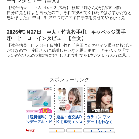
ーインタビュー【全文】
【試合結果： 巨人 ４x－３ 広島】 秋広「翔さんが打席立つ前に、
自分に見とけよと言ったので、それで決めてくれたのはさすがだなと
思いました」 中田「打席立つ前にアキに手本を見せてやるから見と
け、と言って打席に立ったのですごく足が震えてまし...
2026年3月27日 巨人・竹丸投手①、キャベッジ選手
① ヒーローインタビュー【全文】
【試合結果：巨人 3－1 阪神】 竹丸「岸田さんのサイン通りに投げた
だけなので、岸田さんに感謝したいなと思います」 キャベッジ「フ
ァンの皆さんの大歓声に後押しされて打てた1本だというふうに思っ
ています」 放送席、放送席、開幕戦を制したジャイ...
スポンサーリンク