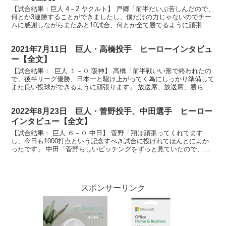
【試合結果：巨人 4－2 ヤクルト】 戸郷「前半だいぶ苦しんだので、
何とか3連勝することができましたし、僕だけの力じゃないのでチー
ムに感謝しながらまたあと10試合、何とか全て勝てるように頑張り
たいと思います」 放送席、放送席、ヒーローインタ...
2021年7月11日 巨人・高橋投手 ヒーローインタビュ
ー【全文】
【試合結果： 巨人 １－０ 阪神】 高橋「前半戦いい形で終われたの
で、後半リーグ優勝、日本一と駆け上がってく為にしっかり準備して
また良い投球ができるように頑張ります」 放送席、放送席、勝ちま
したジャイアンツ今日のヒーローは、見事リーグトッ...
2022年8月23日 巨人・菅野投手、中田選手 ヒーロー
インタビュー【全文】
【試合結果： 巨人 ６－０ 中日】 菅野「翔は頑張ってくれてます
し、今日も1000打点という記念すべき試合に投げれてほんとによか
ったです」 中田「菅野らしいピッチングをずっと見ていたので、や
っぱり頼もしいというかその中で自分も勝ちに貢献でき...
スポンサーリンク