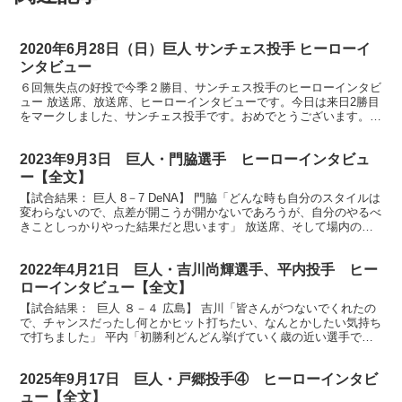
2020年6月28日（日）巨人 サンチェス投手 ヒーローイ
ンタビュー
６回無失点の好投で今季２勝目、サンチェス投手のヒーローインタビ
ュー 放送席、放送席、ヒーローインタビューです。今日は来日2勝目
をマークしました、サンチェス投手です。おめでとうございます。
（サンチェス）ありがとうございます。 開幕連勝となり...
2023年9月3日 巨人・門脇選手 ヒーローインタビュ
ー【全文】
【試合結果： 巨人 8－7 DeNA】 門脇「どんな時も自分のスタイルは
変わらないので、点差が開こうが開かないであろうが、自分のやるべ
きことしっかりやった結果だと思います」 放送席、そして場内のジ
ャイアンツファンの皆様、今日のヒーローインタ...
2022年4月21日 巨人・吉川尚輝選手、平内投手 ヒー
ローインタビュー【全文】
【試合結果： 巨人 ８－４ 広島】 吉川「皆さんがつないでくれたの
で、チャンスだったし何とかヒット打ちたい、なんとかしたい気持ち
で打ちました」 平内「初勝利どんどん挙げていく歳の近い選手であ
ったり、セーブどんどん挙げる大勢の姿を見て、悔し...
2025年9月17日 巨人・戸郷投手④ ヒーローインタビ
ュー【全文】