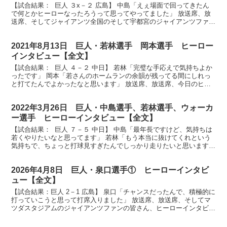
【試合結果： 巨人 ３x－２ 広島】 中島「えぇ場面で回ってきたん
で何とかヒーローなったろうって思ってやってました」 放送席、放
送席、そしてジャイアンツ全国のそして宇都宮のジャイアンツファン
の皆さん、今日のヒーローインタビュー見事サヨナラ...
2021年8月13日 巨人・若林選手 岡本選手 ヒーロー
インタビュー【全文】
【試合結果： 巨人 ４－２ 中日】 若林「完璧な手応えで気持ちよか
ったです」 岡本「若さんのホームランの余韻が残ってる間にしれっ
と打てたんでよかったなと思います」 放送席、放送席、今日のヒー
ロー、まずは見事な同点ホームラン若林選手です。ナ...
2022年3月26日 巨人・中島選手、若林選手、ウォーカ
ー選手 ヒーローインタビュー【全文】
【試合結果： 巨人 ７－５ 中日】 中島「最年長ですけど、気持ちは
若くやりたいなと思ってます」 若林「もう本当に抜けてくれという
気持ちで、ちょっと打球見すぎたんでしっかり走りたいと思います」
ウォーカー「初打席でチームの勝利に貢献できて本...
2026年4月8日 巨人・泉口選手① ヒーローインタビ
ュー【全文】
【試合結果：巨人 2－1 広島】 泉口「チャンスだったんで、積極的に
打っていこうと思って打席入りました」 放送席、放送席、そしてマ
ツダスタジアムのジャイアンツファンの皆さん、ヒーローインタビュ
ーです。今日のヒーローは見事な決勝２ランホームラ...