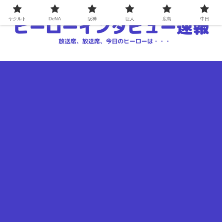
ヤクルト
DeNA
阪神
巨人
広島
中日