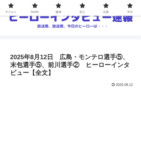
ヤクルト
DeNA
阪神
巨人
広島
中日
2025年8月12日 広島・モンテロ選手⑤、
末包選手⑤、前川選手② ヒーローインタ
ビュー【全文】
2025.08.12