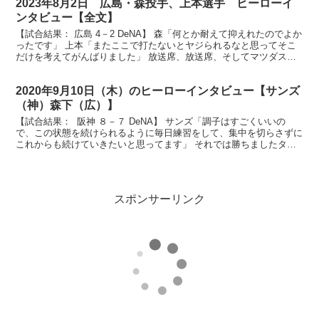
2023年8月2日 広島・森投手、上本選手 ヒーローイ
ンタビュー【全文】
【試合結果： 広島 4－2 DeNA】 森「何とか耐えて抑えれたのでよか
ったです」 上本「またここで打たないとヤジられるなと思ってそこ
だけを考えてがんばりました」 放送席、放送席、そしてマツダスタ
ジアムのカープファンの皆さん、ヒーローインタ...
2020年9月10日（木）のヒーローインタビュー【サンズ
（神）森下（広）】
【試合結果： 阪神 ８－７ DeNA】 サンズ「調子はすごくいいの
で、この状態を続けられるように毎日練習をして、集中を切らさずに
これからも続けていきたいと思ってます」 それでは勝ちましたタイ
ガースファンの皆様、今日は決勝のホームランを打ち...
スポンサーリンク