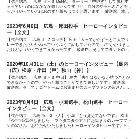
【試合結果： 広島 ４－３ DeNA】 ターリー「中継ぎとして勝利す
るっていうのはなかなか難しいんですけど、自分のやるべきことをし
っかりやっていればおのずと勝ちはつくと思います」 放送席、放送
席、そして場内カープファンの皆様お待たせしまし...
2023年6月9日 広島・床田投手 ヒーローインタビュ
ー【全文】
【試合結果： 広島 3－2 ロッテ】 床田「入ってからずっと二人でリ
レーできたらいいねっていうふうに話していたので、7年かかりまし
たけどようやくできて良かったです」 放送席、そしてスタンドのフ
ァンの皆さん、ヒーローインタビューです。今日のヒ...
2020年10月31日（土）のヒーローインタビュー【島内
（広）松原・岸田（巨）秋山（神）】
【試合結果： 広島 ９－３ 中日】 島内「去年はなかなか勝つことが
できなかったので、やっと勝つことができて嬉しいです」 放送席、
放送席、そしてナゴヤドームにお集まりのカープファンの皆さん、ヒ
ーローインタビューです。好リリーフでプロ初勝利を...
2023年8月4日 広島・小園選手、松山選手 ヒーロー
インタビュー【全文】
【試合結果： 広島 4x－3 巨人】 小園「もう覚えてないです」 松山
「今年1番緊張しました」 マツダスタジアムにお集まりのカープファ
ンの皆さん、お待たせいたしましたヒーローインタビューです。ヒー
ローお二人です。サヨナラ勝利を呼び込みました...