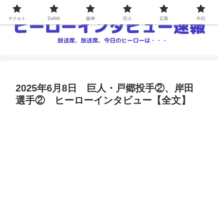
ヤクルト
DeNA
阪神
巨人
広島
中日
2025年6月8日 巨人・戸郷投手②、岸田
選手② ヒーローインタビュー【全文】