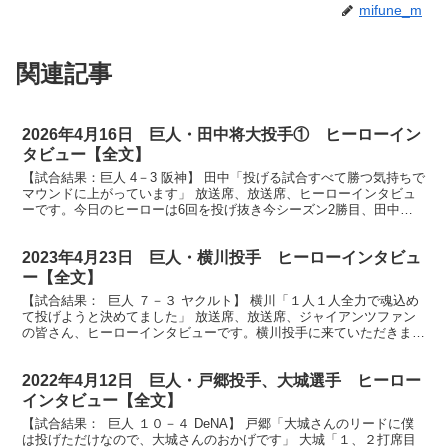
mifune_m
関連記事
2026年4月16日 巨人・田中将大投手① ヒーローイン
タビュー【全文】
【試合結果：巨人 4－3 阪神】 田中「投げる試合すべて勝つ気持ちで
マウンドに上がっています」 放送席、放送席、ヒーローインタビュ
ーです。今日のヒーローは6回を投げ抜き今シーズン2勝目、田中将
大選手です。自身初めての伝統の阪神巨人戦、どんな...
2023年4月23日 巨人・横川投手 ヒーローインタビュ
ー【全文】
【試合結果： 巨人 ７－３ ヤクルト】 横川「１人１人全力で魂込め
て投げようと決めてました」 放送席、放送席、ジャイアンツファン
の皆さん、ヒーローインタビューです。横川投手に来ていただきまし
た。4月13日阪神戦から10日経っての今日の登板...
2022年4月12日 巨人・戸郷投手、大城選手 ヒーロー
インタビュー【全文】
【試合結果： 巨人 １０－４ DeNA】 戸郷「大城さんのリードに僕
は投げただけなので、大城さんのおかげです」 大城「１、２打席目