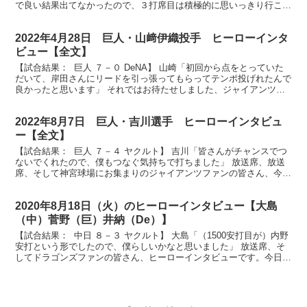
で良い結果出てなかったので、３打席目は積極的に思いっきり行こう
と思って、良い結果が出たのでよかったです」 放...
2022年4月28日 巨人・山﨑伊織投手 ヒーローインタ
ビュー【全文】
【試合結果： 巨人 ７－０ DeNA】 山崎「初回から点をとっていた
だいて、岸田さんにリードを引っ張ってもらってテンポ投げれたんで
良かったと思います」 それではお待たせしました、ジャイアンツフ
ァンの皆さん、今日のヒーロー入団２年目嬉しいプ...
2022年8月7日 巨人・吉川選手 ヒーローインタビュ
ー【全文】
【試合結果： 巨人 ７－４ ヤクルト】 吉川「皆さんがチャンスでつ
ないでくれたので、僕もつなぐ気持ちで打ちました」 放送席、放送
席、そして神宮球場にお集まりのジャイアンツファンの皆さん、今日
のヒーローはもちろん吉川尚輝選手です。吉川選手、...
2020年8月18日（火）のヒーローインタビュー【大島
（中）菅野（巨）井納（De）】
【試合結果： 中日 ８－３ ヤクルト】 大島「（1500安打目が）内野
安打という形でしたので、僕らしいかなと思いました」 放送席、そ
してドラゴンズファンの皆さん、ヒーローインタビューです。今日の
ヒーローは見事、通算1500安打達成しました...