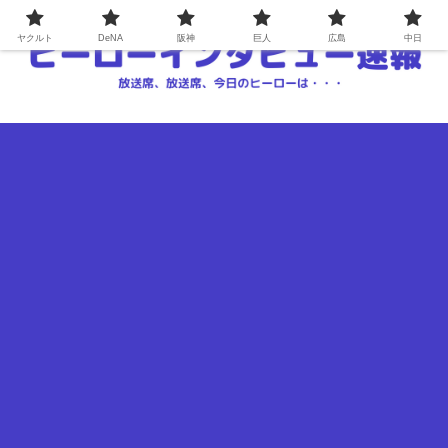
ヤクルト
DeNA
阪神
巨人
広島
中日