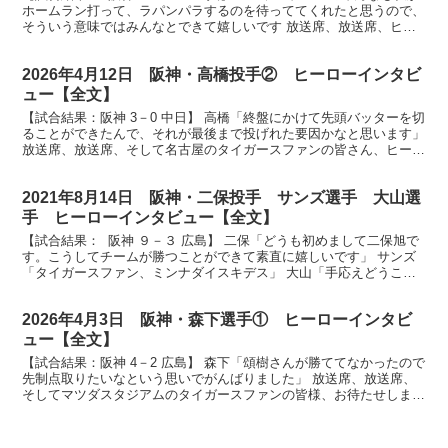
ホームラン打って、ラパンパラするのを待っててくれたと思うので、
そういう意味ではみんなとできて嬉しいです 放送席、放送席、ヒー
ローインタビューです。２本のホームラン、マルテ選...
2026年4月12日 阪神・高橋投手② ヒーローインタビ
ュー【全文】
【試合結果：阪神 3－0 中日】 高橋「終盤にかけて先頭バッターを切
ることができたんで、それが最後まで投げれた要因かなと思います」
放送席、放送席、そして名古屋のタイガースファンの皆さん、ヒーロ
ーインタビューです。ヒーローはもちろんこの方、...
2021年8月14日 阪神・二保投手 サンズ選手 大山選
手 ヒーローインタビュー【全文】
【試合結果： 阪神 ９－３ 広島】 二保「どうも初めまして二保旭で
す。こうしてチームが勝つことができて素直に嬉しいです」 サンズ
「タイガースファン、ミンナダイスキデス」 大山「手応えどうこう
よりも点数が入ったっていうところが良かったと思い...
2026年4月3日 阪神・森下選手① ヒーローインタビ
ュー【全文】
【試合結果：阪神 4－2 広島】 森下「頌樹さんが勝ててなかったので
先制点取りたいなという思いでがんばりました」 放送席、放送席、
そしてマツダスタジアムのタイガースファンの皆様、お待たせしまし
たヒーローインタビューです。今日はプロ通算8度目...