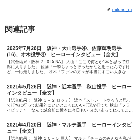
mifune_m
関連記事
2025年7月26日 阪神・大山選手④、佐藤輝明選手
(16)、才木投手④ ヒーローインタビュー【全文】
【試合結果：阪神 2－0 DeNA】 大山「ここで何とか1本と思って打
席に入りました」 佐藤「一瞬ちょっと行ったかなと思ったんですけ
ど、一応走りました」 才木「ファンの方々が本当にすごい大きな声
援を送ってくれたので、キターと思いながら行きま...
2021年5月26日 阪神・近本選手 秋山投手 ヒーロー
インタビュー【全文】
【試合結果： 阪神 ３－２ ロッテ】 近本「ストレートやろうと思っ
て打ちに行って結果的にいいところにいい打球が打てた 秋山「フラ
イピッチャーなんで試合前に近本に今日もいっぱい走ってねってこと
は伝えてた」 放送席、放送席、そしてスタンド皆さ...
2021年4月20日 阪神・マルテ選手 ヒーローインタビ
ュー【全文】
【試合結果： 阪神 １０－５ 巨人】 マルテ「チームのみんなも私が