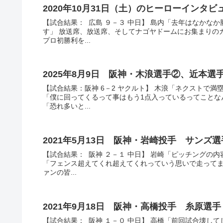
2020年10月31日（土）のヒーローイン
【試合結果： 広島 ９－３ 中日】 島内「去年はなかな
す」 放送席、放送席、そしてナゴヤドームにお集まりの
プロ初勝利を...
2025年8月9日 阪神・木浪選手②、近本
【試合結果：阪神 6－2 ヤクルト】 木浪「ネクストで
「僕に回ってくるって事はもう1点入っているってことな
「恐れ多いと...
2021年5月13日 阪神・岩崎投手 サン
【試合結果： 阪神 ２－１ 中日】 岩崎「ピッチングの
「フェンス超えてくれ超えてくれっていう思いで走ってま
ァンの皆...
2021年9月18日 阪神・高橋投手 糸原
【試合結果： 阪神 １－０ 中日】 高橋「前回試合壊し