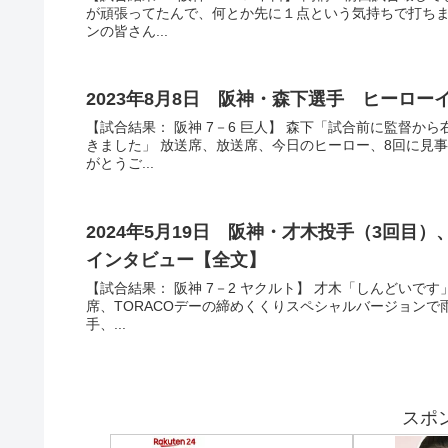
が頑張ってたんで、何とか先に１点という気持ちで打ちま
ンの皆さん...
2023年8月8日 阪神・森下選手 ヒーロ
【試合結果： 阪神 7－6 巨人】 森下「試合前に監督
きました」 放送席、放送席、今日のヒーロー、8回に見
がとうご...
2024年5月19日 阪神・才木投手（3回目）、
インタビュー【全文】
【試合結果： 阪神 7－2 ヤクルト】 才木「しんどいで
席、TORACOデーの締めくくりスペシャルバージョン
手、...
スポ