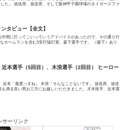
した」 放送席、放送席、そして阪神甲子園球場のタイガースファ
ーインタビュー【全文】
から右中間に打ってこいっていうアドバイスがあったので、その通り行
事なホームランを含む3安打猛打賞、森下選手です。 （森下）あり
近本選手（5回目）、木浪選手（2回目） ヒーロー
す」 近本「最悪っすね」 木浪「そんなことないです」 放送席、放送
で雨も滴る良い男お三方にお越しいただきました。才木投手、近本選
ンサーリンク