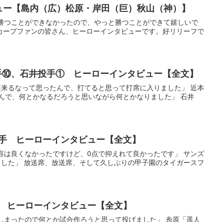
タビュー【島内（広）松原・岸田（巨）秋山（神）】
か勝つことができなかったので、やっと勝つことができて嬉しいで
カープファンの皆さん、ヒーローインタビューです。好リリーフで
選手⑩、石井投手① ヒーローインタビュー【全文】
満塁来るなって思ったんで、打てると思って打席に入りました」 近本
んで、何とかなるだろうと思いながら何とかなりました」 石井
ズ選手 ヒーローインタビュー【全文】
内容は良くなかったですけど、0点で抑えれて良かったです」 サンズ
した」 放送席、放送席、そして久しぶりの甲子園のタイガースフ
選手 ヒーローインタビュー【全文】
てしまったので何とか試合作ろうと思って投げました」 糸原「遥人