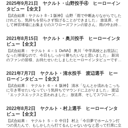
2025年9月21日 ヤクルト・山野投手④ ヒーローイン
タビュー【全文】
【試合結果：ヤクルト 8－1 阪神】 山野「雨で中断ありながらでした
けれども、気持ちを切らさず投げることができました」 放送席、そ
して神宮球場にお集まりのスワローズファンの皆さん、雨の中お待た
せいたしましたヒーローインタビューのお時間です。...
2021年8月15日 ヤクルト・奥川投手 ヒーローインタ
ビュー【全文】
【試合結果： ヤクルト ４－１ DeNA】 奥川「中学高校とお世話に
なった球場なので、今日もしっかり勝ちたいなと思いました」 新潟
のファンの皆様、お待たせいたしましたヒーローインタビューです。
5勝目をマークしました奥川投手です。ナイスピッ...
2021年7月7日 ヤクルト・清水投手 渡辺選手 ヒー
ローインタビュー【全文】
【試合結果： ヤクルト ６－４ 阪神】 清水「なんとか流れをこっち
に引き寄せたいなっていう気持ちでマウンドに上がりました」 渡辺
「エックスエックスと言われました」 放送席、そしてスワローズフ
ァンの皆さん、お待たせしましたヒーローインタビュ...
2022年8月2日 ヤクルト・村上選手 ヒーローインタ
ビュー【全文】
【試合結果： ヤクルト ５－０ 中日】 村上「今日夢でホームラン打
つの見たんで、もしかしたら打てるんじゃないかなと思って打席に立