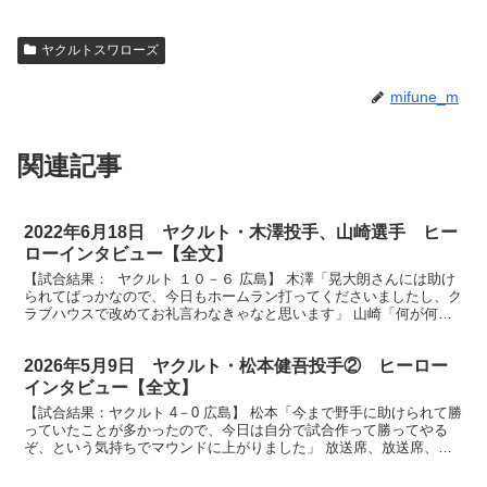
ヤクルトスワローズ
mifune_m
関連記事
2022年6月18日 ヤクルト・木澤投手、山崎選手 ヒー
ローインタビュー【全文】
【試合結果： ヤクルト １０－６ 広島】 木澤「晃大朗さんには助け
られてばっかなので、今日もホームラン打ってくださいましたし、ク
ラブハウスで改めてお礼言わなきゃなと思います」 山崎「何が何で
も結果を出してスタメンにしがみついてどんどん結果...
2026年5月9日 ヤクルト・松本健吾投手② ヒーロー
インタビュー【全文】
【試合結果：ヤクルト 4－0 広島】 松本「今まで野手に助けられて勝
っていたことが多かったので、今日は自分で試合作って勝ってやる
ぞ、という気持ちでマウンドに上がりました」 放送席、放送席、ス
ワローズファンの皆様、待たせしましたヒーローインタ...