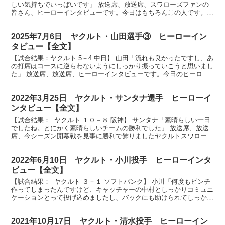
しい気持ちでいっぱいです」 放送席、放送席、スワローズファンの
皆さん、ヒーローインタビューです。今日はもちろんこの人です。プ
ロ入り初勝利を決めました吉村貢司郎投手です。 （...
2025年7月6日 ヤクルト・山田選手③ ヒーローイン
タビュー【全文】
【試合結果：ヤクルト 5－4 中日】 山田「流れも良かったですし、あ
の打席はコースに逆らわないようにしっかり振っていこうと思いまし
た」 放送席、放送席、ヒーローインタビューです。今日のヒーロー
見事勝利打点となる2点タイムリーツーベース山田哲...
2022年3月25日 ヤクルト・サンタナ選手 ヒーローイ
ンタビュー【全文】
【試合結果： ヤクルト １０－８ 阪神】 サンタナ「素晴らしい一日
でしたね。とにかく素晴らしいチームの勝利でした」 放送席、放送
席、今シーズン開幕戦を見事に勝利で飾りましたヤクルトスワロー
ズ、ヒーローはサンタナ選手です。４安打５打点決勝ホ...
2022年6月10日 ヤクルト・小川投手 ヒーローインタ
ビュー【全文】
【試合結果： ヤクルト ３－１ ソフトバンク】 小川「何度もピンチ
作ってしまったんですけど、キャッチャーの中村としっかりコミュニ
ケーションとって投げ込めましたし、バックにも助けられてしっかり
試合を作ることができました」 放送席、放送席、そ...
2021年10月17日 ヤクルト・清水投手 ヒーローイン