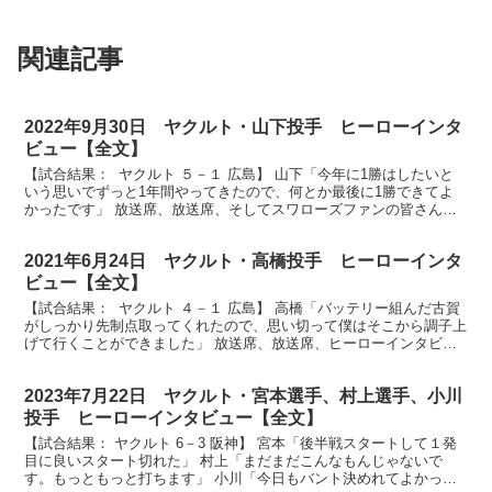
関連記事
2022年9月30日 ヤクルト・山下投手 ヒーローインタ
ビュー【全文】
【試合結果： ヤクルト ５－１ 広島】 山下「今年に1勝はしたいと
いう思いでずっと1年間やってきたので、何とか最後に1勝できてよ
かったです」 放送席、放送席、そしてスワローズファンの皆さん、
ヒーローインタビューです。今日のヒーローはプロ初...
2021年6月24日 ヤクルト・高橋投手 ヒーローインタ
ビュー【全文】
【試合結果： ヤクルト ４－１ 広島】 高橋「バッテリー組んだ古賀
がしっかり先制点取ってくれたので、思い切って僕はそこから調子上
げて行くことができました」 放送席、放送席、ヒーローインタビュ
ーです。今日のヒーロー７回途中１失点今シーズン２...
2023年7月22日 ヤクルト・宮本選手、村上選手、小川
投手 ヒーローインタビュー【全文】
【試合結果： ヤクルト 6－3 阪神】 宮本「後半戦スタートして１発
目に良いスタート切れた」 村上「まだまだこんなもんじゃないで
す。もっともっと打ちます」 小川「今日もバント決めれてよかった