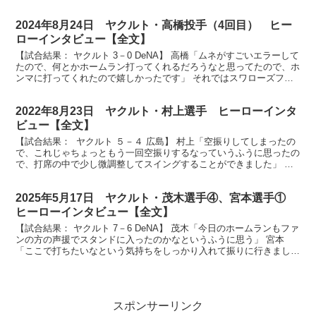
です」 放送席、放送席、そして神宮球場にお集まりの...
2024年8月24日 ヤクルト・高橋投手（4回目） ヒー
ローインタビュー【全文】
【試合結果： ヤクルト 3－0 DeNA】 高橋「ムネがすごいエラーして
たので、何とかホームラン打ってくれるだろうなと思ってたので、ホ
ンマに打ってくれたので嬉しかったです」 それではスワローズファ
ンの皆さん、お待たせいたしました、今シーズン...
2022年8月23日 ヤクルト・村上選手 ヒーローインタ
ビュー【全文】
【試合結果： ヤクルト ５－４ 広島】 村上「空振りしてしまったの
で、これじゃちょっともう一回空振りするなっていうふうに思ったの
で、打席の中で少し微調整してスイングすることができました」 放
送席、放送席、そしてスワローズファンの皆さん、ヒ...
2025年5月17日 ヤクルト・茂木選手④、宮本選手①
ヒーローインタビュー【全文】
【試合結果： ヤクルト 7－6 DeNA】 茂木「今日のホームランもファ
ンの方の声援でスタンドに入ったのかなというふうに思う」 宮本
「ここで打ちたいなという気持ちをしっかり入れて振りに行きまし
た」 放送席、放送席、そしてスワローズファンの皆...
スポンサーリンク