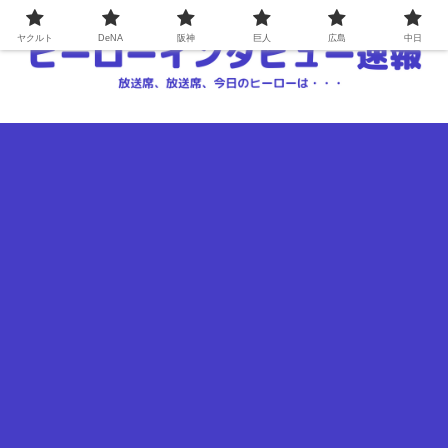
ヤクルト
DeNA
阪神
巨人
広島
中日