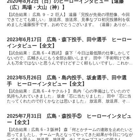
2020年8月2日（日）のヒーローインタビュー【遠藤
（広）馬場・大山（神）】
【試合結果： 広島 ９－２ 巨人】 遠藤「完投が先発の理想像、今回
できてとても嬉しい」 放送席、放送席、見事なプロ初完投勝利を収
めました遠藤投手です。おめでとうございます。 （遠藤）ありがと
うございます。 まず１試合、自分一人で投げ切った今...
2023年6月17日 広島・森下投手、田中選手 ヒーロー
インタビュー【全文】
【試合結果： 広島 6－4 西武】 森下「今日は最低限の仕事しかして
ないので、広輔さんにもう全部お願いします」 田中「手術明けで本
人も万全ではないと思うんですけどすごく頼もしいですし、これから
ももっともっと勝利を積み重ねて欲しいなと思います...
2023年5月26日 広島・島内投手、坂倉選手、田中選
手 ヒーローインタビュー【全文】
【試合結果： 広島 6－4 ヤクルト】 島内「心の準備はしていたので
気持ち入れていきました」 坂倉「芯に当たりました」 田中「芯に当
たってくれたので行くかなとは思いました」 放送席、放送席、そし
てカープファンの皆さん、ヒーローインタビューで...
2025年7月31日 広島・森投手⑤ ヒーローインタビュ
ー【全文】
【試合結果：広島 6－3 阪神】 森「何とかチームの連敗を止めたいと
思ってましたし、チーム一丸となってやってきた結果が今日につなが
ってると思う」 放送席、放送席、そしてカープファンの皆さん、ヒ