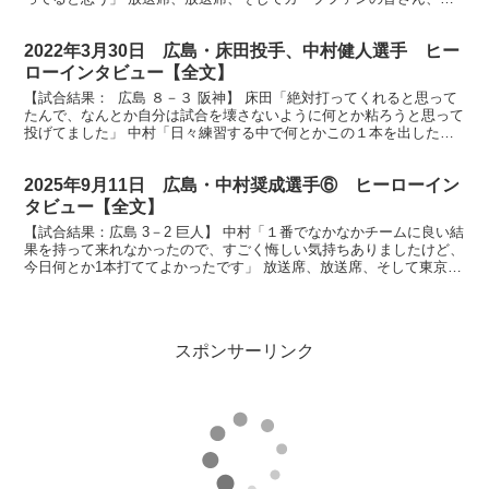
ーローインタビューです。今日のヒーローは今シーズ...
2022年3月30日 広島・床田投手、中村健人選手 ヒー
ローインタビュー【全文】
【試合結果： 広島 ８－３ 阪神】 床田「絶対打ってくれると思って
たんで、なんとか自分は試合を壊さないように何とか粘ろうと思って
投げてました」 中村「日々練習する中で何とかこの１本を出したい
と思いながらやってきました」 放送席、放送席、そ...
2025年9月11日 広島・中村奨成選手⑥ ヒーローイン
タビュー【全文】
【試合結果：広島 3－2 巨人】 中村「１番でなかなかチームに良い結
果を持って来れなかったので、すごく悔しい気持ちありましたけど、
今日何とか1本打ててよかったです」 放送席、放送席、そして東京ド
ームにお集まりのカープファンの皆さん、お待たせ...
スポンサーリンク