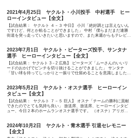
す。今日のヒーローはもちろんこの人です。7回見事...
2021年4月25日 ヤクルト・小川投手 中村選手 ヒー
ローインタビュー【全文】
【試合結果： ヤクルト ４－３ 中日】 小川「絶好調とは言えないん
ですけど、何とか粘ることができました」 中村「僕らまだまだ連勝
街道を突っ走っていきたいと思いますので、また来週からもテレビの
前で熱いご声援よろしくお願いします」 放送席、そ...
2023年7月1日 ヤクルト・ピーターズ投手、サンタナ
選手 ヒーローインタビュー【全文】
【試合結果： ヤクルト 3－2 広島】 ピーターズ「ムーさんのいいリ
ードのおかげでピンチを切り抜けることができました」 サンタナ
「甘い球を待ってしっかりと一振りで仕留めることを意識しました」
それでは神宮球場にお集まりのスワローズファンの皆...
2023年5月2日 ヤクルト・オスナ選手 ヒーローイン
タビュー【全文】
【試合結果： ヤクルト ７－５ 巨人】 オスナ「チームの勝利に貢献
できたのでとても気持ち良い」 放送席、放送席、ヒーローインタビ
ュー、今日２本のホームランオスナ選手です。 （オスナ）アリガト
ウゴザイマス。 今の２本打った気分はどうですか？...
2024年10月2日 ヤクルト・青木選手 引退セレモニー
【全文】