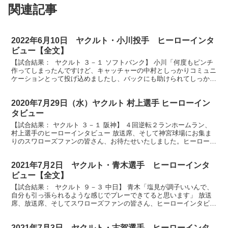
関連記事
2022年6月10日 ヤクルト・小川投手 ヒーローインタ
ビュー【全文】
【試合結果： ヤクルト ３－１ ソフトバンク】 小川「何度もピンチ
作ってしまったんですけど、キャッチャーの中村としっかりコミュニ
ケーションとって投げ込めましたし、バックにも助けられてしっかり
試合を作ることができました」 放送席、放送席、そ...
2020年7月29日（水）ヤクルト 村上選手 ヒーローイン
タビュー
【試合結果： ヤクルト ３－１ 阪神】 ４回逆転２ランホームラン、
村上選手のヒーローインタビュー 放送席、そして神宮球場にお集ま
りのスワローズファンの皆さん、お待たせいたしました。ヒーローイ
ンタビューです。今日のヒーローは見事、4回に逆転の...
2021年7月2日 ヤクルト・青木選手 ヒーローインタ
ビュー【全文】
【試合結果： ヤクルト ９－３ 中日】 青木「塩見が調子いいんで、
自分も引っ張られるような感じでプレーできてると思います」 放送
席、放送席、そしてスワローズファンの皆さん、ヒーローインタビュ
ーです。今日は２本のタイムリーそして３打点の活躍...
2021年7月3日 ヤクルト・古賀選手 ヒーローインタ