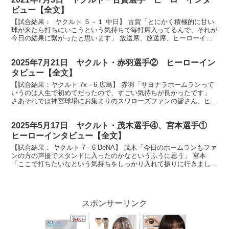
ビュー【全文】
【試合結果： ヤクルト ５－１ 中日】 古賀「とにかく積極的に甘い
球が来たら打ちにいこうという気持ちで毎打席入ってるんで、それが
今日の結果に繋がったと思います」 放送席、放送席、ヒーローイン
タビューです。今日のヒーローは４安打３打点古賀優...
2025年7月21日 ヤクルト・赤羽選手② ヒーローイン
タビュー【全文】
【試合結果：ヤクルト 7x－6 広島】 赤羽「サヨナラホームランって
いうのは人生で初めてだったので、すごい気持ちが良かったです」
さあそれでは神宮球場にお集まりのスワローズファンの皆さん、ヒー
ローインタビュー今日は赤羽選手です。ナイスバッテ...
2025年5月17日 ヤクルト・茂木選手④、宮本選手①
ヒーローインタビュー【全文】
【試合結果： ヤクルト 7－6 DeNA】 茂木「今日のホームランもファ
ンの方の声援でスタンドに入ったのかなというふうに思う」 宮本
「ここで打ちたいなという気持ちをしっかり入れて振りに行きまし
た」 放送席、放送席、そしてスワローズファンの皆...
スポンサーリンク